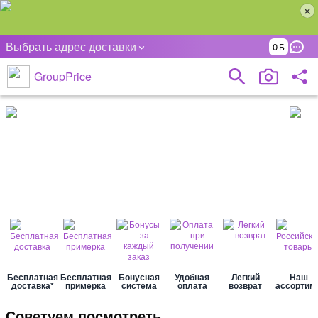
Выбрать адрес доставки
0
GroupPrice
Бесплатная
Бесплатная
Бонусная
Удобная
Легкий
Наш
доставка*
примерка
система
оплата
возврат
ассортим..
Советуем посмотреть