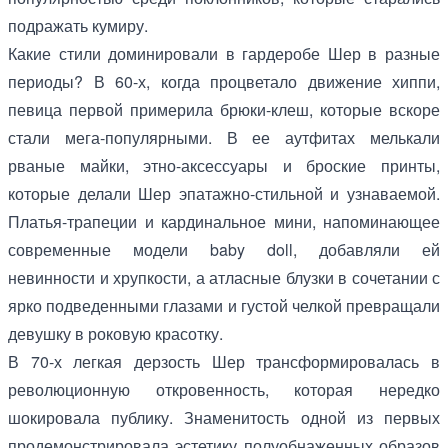
подражать кумиру.
Какие стили доминировали в гардеробе Шер в разные
периоды? В 60-х, когда процветало движение хиппи,
певица первой примерила брюки-клеш, которые вскоре
стали мега-популярными. В ее аутфитах мелькали
рваные майки, этно-аксессуары и броские принты,
которые делали Шер эпатажно-стильной и узнаваемой.
Платья-трапеции и кардинальное мини, напоминающее
современные модели baby doll, добавляли ей
невинности и хрупкости, а атласные блузки в сочетании с
ярко подведенными глазами и густой челкой превращали
девушку в роковую красотку.
В 70-х легкая дерзость Шер трансформировалась в
революционную откровенность, которая нередко
шокировала публику. Знаменитость одной из первых
продемонстрировала эстетику полуобнаженных образов