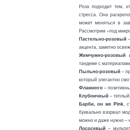
Роза подходит тем, к
стресса. Она раскрепо
может меняться в зав
Рассмотрим «под микр
Пастельно-розовый
акцента, заметно освеж
Жемчужно-розовый
и
тандеме с материалами
Пыльно-розовый
– п
который элегантно смо
Фламинго
– позитивны
Клубничный
– теплый,
Барби, он же Pink
, 
буквально взорвал мод
можно и даже нужно – 
Лососевый
– мультит