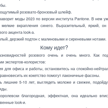
ыбы.
ощутимый розовато-бронзовый шлейф.
аворит моды 2023 по версии института Pantone. В нем уж
мелкие вкрапления синего. Выразительный, яркий, он
ого акцента look-а.
лый, дерзкий подтон с малиновыми и сиреневыми нотами.
Кому идет?
зновидностей розового очень и очень много. Как по
ми экспертов-колористов:
я для офиса и работы, остановитесь на спокойно-нейтра
равновесить их кокетство помогут лаконичные фасоны.
ть лишние 5-10 лет, выглядеть моложе и свежее, подойд
яды.
оролевски благородная, эффектная, она идеально впи
венные look-и.