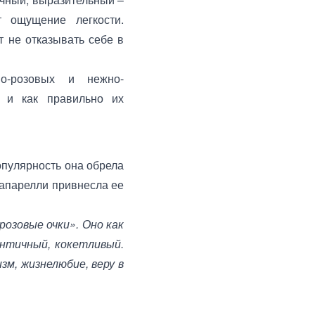
т ощущение легкости.
т не отказывать себе в
но-розовых и нежно-
б и как правильно их
опулярность она обрела
иапарелли привнесла ее
розовые очки». Оно как
античный, кокетливый.
м, жизнелюбие, веру в