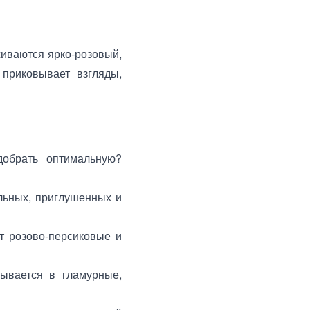
иваются ярко-розовый,
 приковывает взгляды,
добрать оптимальную?
льных, приглушенных и
ут розово-персиковые и
сывается в гламурные,