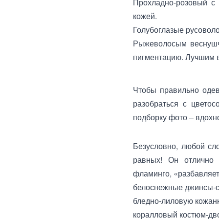
Прохладно-розовый с 
кожей.
Голубоглазые русовол
Рыжеволосым веснушча
пигментацию. Лучшим 
Чтобы правильно одев
разобраться с цветос
подборку фото – вдохно
Безусловно, любой сл
равных! Он отлично о
фламинго, «разбавляет
белоснежные джинсы-с
бледно-лиловую кожанк
коралловый костюм-двой