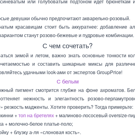
синеватым или голубоватым подтоном идет брюнеткам 
осые девушки обычно предпочитают акварельно-розовый.
тым красавицам стоит быть аккуратнее: добавление ал
вариантом станут розово-бежевые и пудровые комбинации.
С чем сочетать?
аться зимой и летом, важно знать основные тонкости кол
очетаемостью и составить шикарные миксы для различн
вляйтесь удачными look-ами от экспертов GroupPrice!
С белым
ожный пигмент смотрится глубже на фоне ахроматов. Бел
ттеняет нежность и элегантность розово-перламутров
» резкость мадженты. Хотите проверить? Тогда примерьте:
кинни +
топ на бретелях
+ малиново-лососевый oversize-пи
а + молочно-белое платье-поло;
ку + блузку а-ля «слоновая кость».