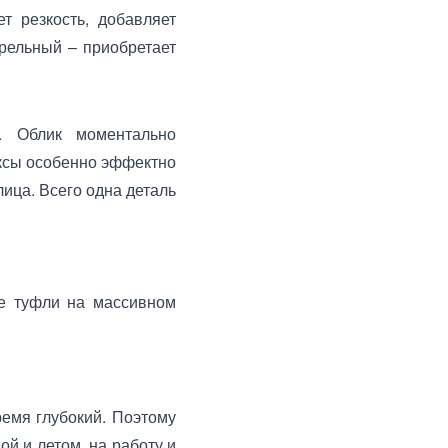
т резкость, добавляет
рельный – приобретает
e. Облик моментально
иксы особенно эффектно
лица. Всего одна деталь
ые туфли на массивном
емя глубокий. Поэтому
й и летом, на работу и