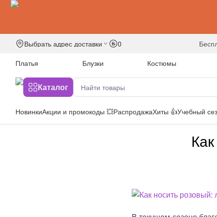
Выбрать адрес доставки
0
бесп
Платья
Блузки
Костюмы
Каталог
Новинки
Акции и промокоды 💥
Распродажа
Хиты 👍
Учебный сез
Как
В текущем сезоне благ