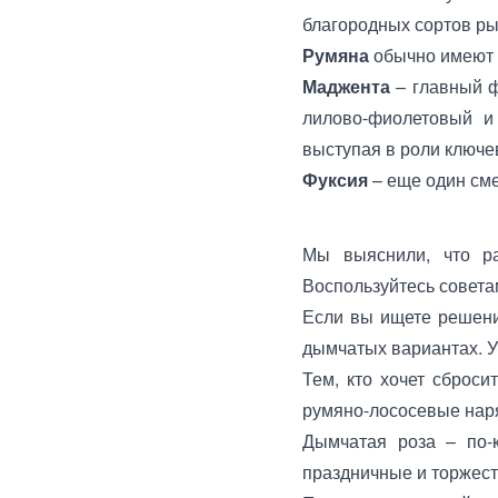
благородных сортов р
Румяна
обычно имеют 
Маджента
– главный ф
лилово-фиолетовый и 
выступая в роли ключев
Фуксия
– еще один сме
Мы выяснили, что ра
Воспользуйтесь совета
Если вы ищете решени
дымчатых вариантах. У
Тем, кто хочет сброси
румяно-лососевые нар
Дымчатая роза – по-к
праздничные и торжест