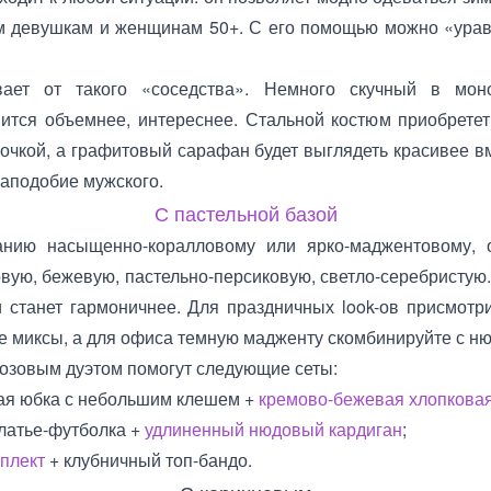
м девушкам и женщинам 50+. С его помощью можно «ура
ает от такого «соседства». Немного скучный в моно
ится объемнее, интереснее. Стальной костюм приобретет
очкой, а графитовый сарафан будет выглядеть красивее в
аподобие мужского.
С пастельной базой
нию насыщенно-коралловому или ярко-маджентовому, 
овую, бежевую, пастельно-персиковую, светло-серебристу
и станет гармоничнее. Для праздничных look-ов присмотр
 миксы, а для офиса темную мадженту скомбинируйте с ню
озовым дуэтом помогут следующие сеты:
ная юбка с небольшим клешем +
кремово-бежевая хлопкова
латье-футболка +
удлиненный нюдовый кардиган
;
плект
+ клубничный топ-бандо.