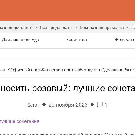
латная доставка*
без предоплаты
бесплатная примерка
Домашняя одежда
Косметика
Женская 
он 📌
Офисный стиль
Коллекция платьев
В отпуск ✈️
Сделано в России
 носить розовый: лучшие сочет
Блог
29 ноября 2023
1
ородная роза переживает настоящий расцвет. Стильный, с