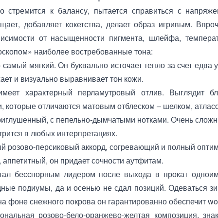
то стремится к балансу, пытается справиться с напряже
щает, добавляет кокетства, делает образ игривым. Впро
исимости от насыщенности пигмента, шлейфа, температ
оскопом» наиболее востребованные тона:
– самый мягкий. Он буквально источает тепло за счет едва
ает и визуально выравнивает тон кожи.
меет характерный перламутровый отлив. Выглядит бл
, которые отличаются матовым отблеском – шелком, атласо
риглушенный, с пепельно-дымчатыми нотками. Очень сложн
трится в любых интерпретациях.
й розово-персиковый аккорд, согревающий и полный опти
 аппетитный, он придает сочности аутфитам.
стал бесспорным лидером после выхода в прокат однои
ные подиумы, да и осенью не сдал позиций. Одеваться з
на фоне снежного покрова он гарантированно обеспечит w
ональная розово-бело-оранжево-желтая композиция, зн