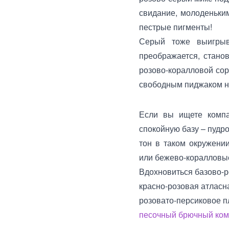
свидание, молоденьки
пестрые пигменты!
Серый тоже выигрыв
преображается, станов
розово-коралловой сор
свободным пиджаком н
Если вы ищете компа
спокойную базу – пудр
тон в таком окружени
или бежево-коралловые
Вдохновиться базово-р
красно-розовая атлас
розовато-персиковое п
песочный брючный ком