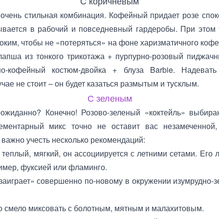
С коричневым
 очень стильная комбинация. Кофейный придает розе спок
ывается в рабочий и повседневный гардеробы. При этом
оким, чтобы не «потеряться» на фоне харизматичного коф
лапша из тонкого трикотажа + пурпурно-розовый пиджач
о-кофейный костюм-двойка + блуза Barbie. Надевать
чае не стоит – он будет казаться размытым и тусклым.
С зеленым
ожиданно? Конечно! Розово-зеленый «коктейль» выбираю
лементарный микс точно не оставит вас незамеченной,
важно учесть несколько рекомендаций:
 теплый, мягкий, он ассоциируется с летними сетами. Его 
имер, фуксией или фламинго.
аиграет» совершенно по-новому в окружении изумрудно-з
 смело миксовать с болотным, мятным и малахитовым.