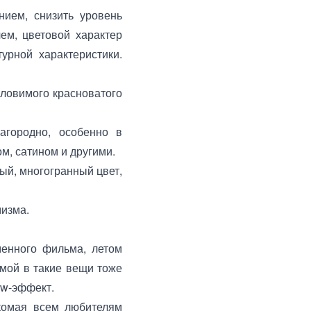
нием, снизить уровень
чем, цветовой характер
урной характеристики.
 уловимого красноватого
агородно, особенно в
м, сатином и другими.
ый, многогранный цвет,
мизма.
менного фильма, летом
имой в такие вещи тоже
ow-эффект.
акомая всем любителям