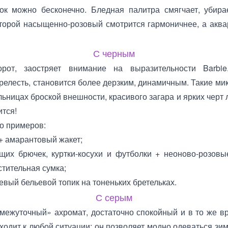
ок можно бесконечно. Бледная палитра смягчает, убирае
оторой насыщенно-розовый смотрится гармоничнее, а аква
С черным
орот, заостряет внимание на выразительности Barbi
релесть, становится более дерзким, динамичным. Такие м
ьницах броской внешности, красивого загара и ярких черт 
ится!
ко примеров:
+ амарантовый жакет;
ющих брючек, куртки-косухи и футболки + неоново-розов
стительная сумка;
евый бельевой топик на тоненьких бретельках.
С серым
межуточный» ахромат, достаточно спокойный и в то же вр
одит к любой ситуации: он позволяет модно одеваться зимо