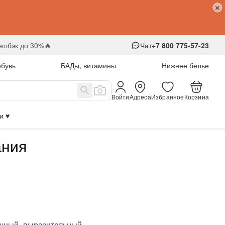
кешбэк до 30%🔥
Чат
+7 800 775-57-23
обувь
БАДы, витамины
Нижнее белье
Войти
Адреса
Избранное
Корзина
 ♥️
ания
очный, выразительный –