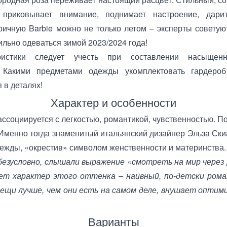
 приковывает внимание, поднимает настроение, дари
тричную Barbie можно не только летом – эксперты советую
ильно одеваться зимой 2023/2024 года!
истики следует учесть при составлении насыщен
 Какими предметами одежды укомплектовать гардеро
 в деталях!
Характер и особенности
ссоциируется с легкостью, романтикой, чувственностью. П
 Именно тогда знаменитый итальянский дизайнер Эльза Ск
ежды, «окрестив» символом женственности и материнства.
безусловно, слышали выражение «смотреть на мир через 
ет характер этого оттенка – наивный, по-детски ром
ещи лучше, чем они есть на самом деле, внушает оптимиз
Варианты