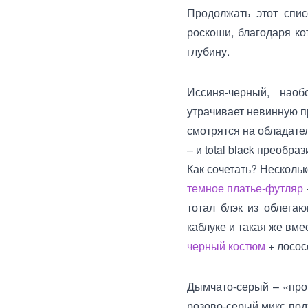
Продолжать этот спис
роскоши, благодаря к
глубину.
Иссиня-черный, наоб
утрачивает невинную п
смотрятся на обладател
– и total black преобраз
Как сочетать? Несколь
темное платье-футляр
тотал блэк из облега
каблуке и такая же вме
черный костюм
+ лосос
Дымчато-серый – «про
розово-серый микс подх