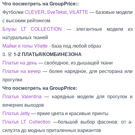
Что посмотреть на GroupPrice::
Футболки
CLEVER
,
SveTekst
,
VILATTE
— базовые модели
с высоким рейтингом
Блузы LT COLLECTION
— элегантные модели из
натуральных тканей
Майки и топы Vilatte
- база под любой образ
3. 👗
1-2 ПЛАТЬЯ/КОМБИНЕЗОНА
Платье на день
— свободное, из дышащей ткани
Платье на вечер
— более нарядное, для ресторана или
прогулки
Что посмотреть на GroupPrice:
Платья Valentina
— нарядные модели для прогулок и
вечерних выходов
Платья Jetty
— яркие цвета и красивые принты
Платья LT Collection
—большой выбор фасонов: от а-
силуэта до модных приталенных вариантов