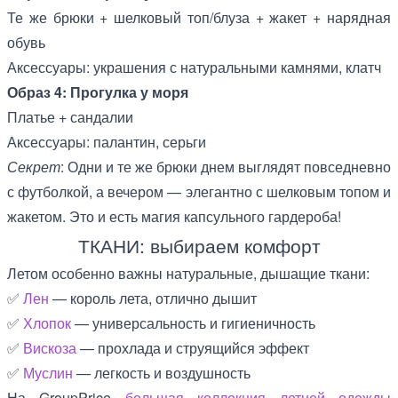
Те же брюки + шелковый топ/блуза + жакет + нарядная
обувь
Аксессуары: украшения с натуральными камнями, клатч
Образ 4: Прогулка у моря
Платье + сандалии
Аксессуары: палантин, серьги
Секрет
: Одни и те же брюки днем выглядят повседневно
с футболкой, а вечером — элегантно с шелковым топом и
жакетом. Это и есть магия капсульного гардероба!
ТКАНИ: выбираем комфорт
Летом особенно важны натуральные, дышащие ткани:
✅
Лен
— король лета, отлично дышит
✅
Хлопок
— универсальность и гигиеничность
✅
Вискоза
— прохлада и струящийся эффект
✅
Муслин
— легкость и воздушность
На GroupPrice
большая коллекция летней одежды