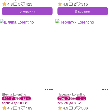
4.8
5
423
4.8
2
315
В корзину
В корзину
Шляпа Lorentino
Перчатки Lorentino
690 ₽
780
790 ₽
980
-12 %
-19 %
вернём до 200 ₽
вернём до 80 ₽
4.7
1
189
4.9
3
306