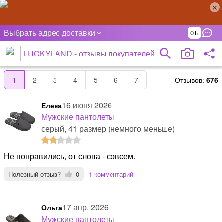
Выбрать адрес доставки
0
LUCKYLAND - отзывы покупателей
Отзывов:
676
1
2
3
4
5
6
7
16 июня 2026
Елена
Мужские пантолеты
серый, 41 размер (немного меньше)
Не понравились, от слова - совсем.
Полезный отзыв?
0
1 комментарий
17 апр. 2026
Ольга
Мужские пантолеты