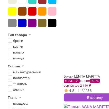
Тип товара
брюки
куртки
пальто
плащи
Состав
мех натуральный
Брюки LENITA MARITTA
полиэстер
5 040 ₽
10 000
-50 %
текстиль
вернём до 2 110 ₽
хлопок
4.8
1
36
В корзину
Ткань
плащевая