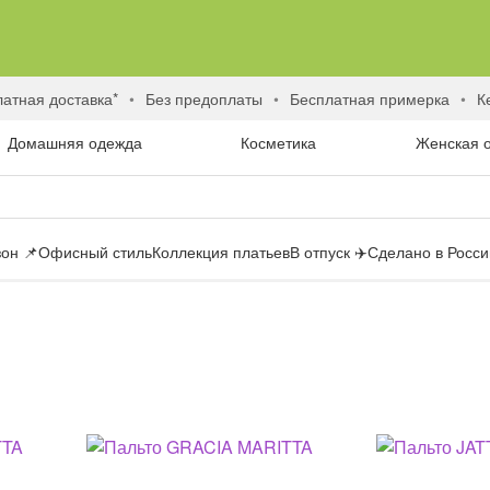
латная доставка*
без предоплаты
бесплатная примерка
Домашняя одежда
Косметика
Женская 
он 📌
Офисный стиль
Коллекция платьев
В отпуск ✈️
Сделано в России