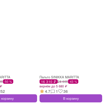
MARITTA
Пальто SINIKKA MARITTA
00
16 310 ₽
28 600
-50 %
-43 %
 ₽
вернём до 5 680 ₽
252
4.7
1
36
 корзину
В корзину