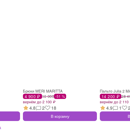
Брюки MERI MARITTA
Пальто Julia 2 
4 900 ₽
10 000
14 200 ₽
28 4
-51 %
вернём до 2 100 ₽
вернём до 2 110
4.8
2
18
4.9
1
В корзину
В