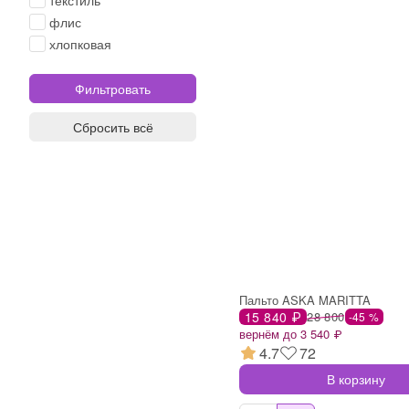
текстиль
флис
хлопковая
Сбросить всё
Пальто ASKA MARITTA
15 840 ₽
28 800
-45 %
вернём до 3 540 ₽
4.7
72
В корзину