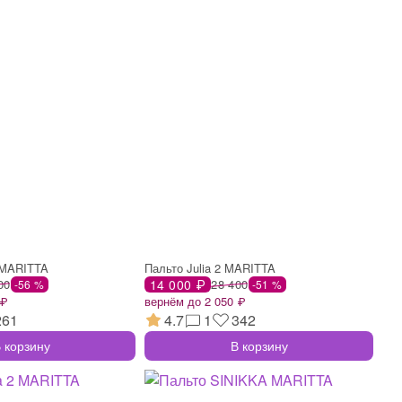
 MARITTA
Пальто Julia 2 MARITTA
00
14 000 ₽
28 400
-56 %
-51 %
 ₽
вернём до 2 050 ₽
261
4.7
1
342
 корзину
В корзину