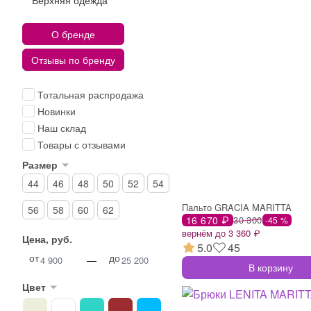
Верхняя одежда
О бренде
Отзывы по бренду
Тотальная распродажа
Новинки
Наш склад
Товары с отзывами
Размер
44
46
48
50
52
54
Пальто GRACIA MARITTA
56
58
60
62
16 670 ₽
30 300
-45 %
вернём до 3 360 ₽
Цена, руб.
5.0
45
от
до
—
В корзину
Цвет