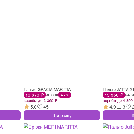
Пальто GRACIA MARITTA
Пальто JATTA 2
16 670 ₽
30 300
15 350 ₽
34 6
-45 %
вернём до 3 360 ₽
вернём до 4 850
5.0
45
4.9
3
В корзину
В