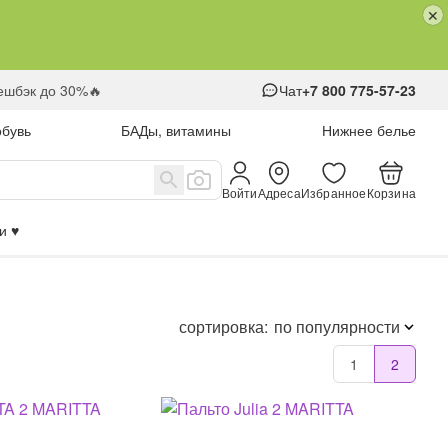
кешбэк до 30%🔥
Чат
+7 800 775-57-23
обувь
БАДы, витамины
Нижнее белье
Войти
Адреса
Избранное
Корзина
 ♥️
сортировка:
по популярности
1
2