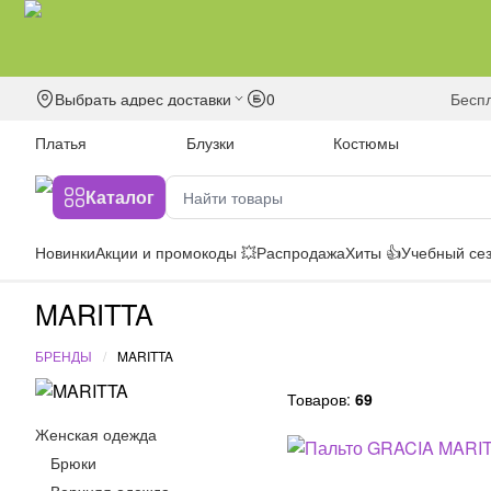
Выбрать адрес доставки
0
бесп
Платья
Блузки
Костюмы
Каталог
Новинки
Акции и промокоды 💥
Распродажа
Хиты 👍
Учебный сез
MARITTA
БРЕНДЫ
MARITTA
Товаров:
69
Женская одежда
Брюки