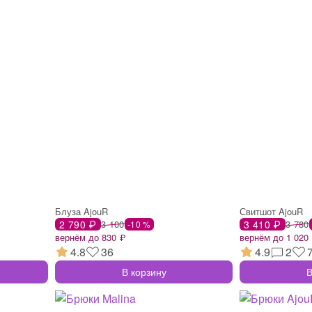
Блуза AjouR
Свитшот AjouR
2 790 ₽
3 100
3 410 ₽
3 780
-10 %
вернём до 830 ₽
вернём до 1 020
4.8
36
4.9
2
В корзину
В