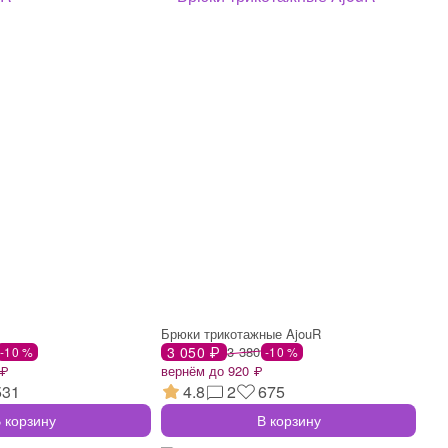
Брюки трикотажные AjouR
3 050 ₽
3 380
-10 %
-10 %
 ₽
вернём до 920 ₽
531
4.8
2
675
 корзину
В корзину