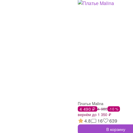
Платье Malina
4 490 ₽
4 980
-10 %
вернём до 1 350 ₽
4.8
16
639
В корзину