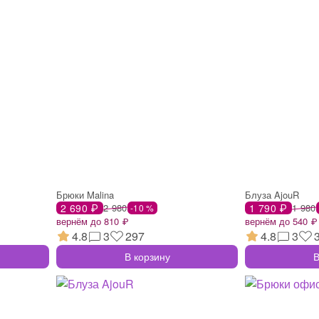
Брюки Malina
Блуза AjouR
2 690 ₽
2 980
1 790 ₽
1 980
-10 %
вернём до 810 ₽
вернём до 540 ₽
4.8
3
297
4.8
3
В корзину
В