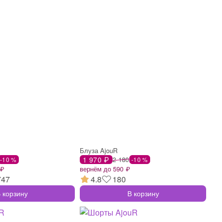
Блуза AjouR
1 970 ₽
2 180
-10 %
-10 %
 ₽
вернём до 590 ₽
747
4.8
180
 корзину
В корзину