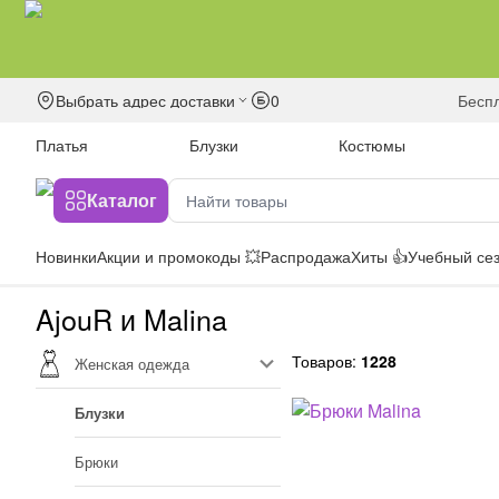
Выбрать адрес доставки
0
бесп
Платья
Блузки
Костюмы
Каталог
Новинки
Акции и промокоды 💥
Распродажа
Хиты 👍
Учебный сез
AjouR и Malina
Товаров:
1228
Женская одежда
Блузки
Брюки