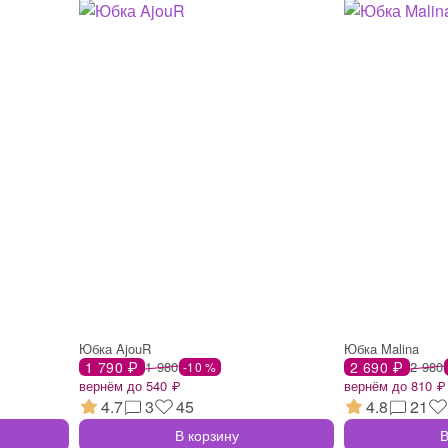
Юбка AjouR
Юбка Malina
1 790 ₽
1 980
2 690 ₽
2 980
-10 %
вернём до 540 ₽
вернём до 810 ₽
4.7
3
45
4.8
21
В корзину
В