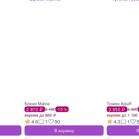
Брюки Malina
Туника AjouR
2 870 ₽
3 180
3 950 ₽
4 380
-10 %
вернём до 860 ₽
вернём до 1 190
4.6
1
90
4.3
1
В корзину
В