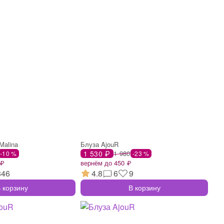
Malina
Блуза AjouR
1 530 ₽
1 980
-10 %
-23 %
 ₽
вернём до 450 ₽
846
4.8
6
9
 корзину
В корзину