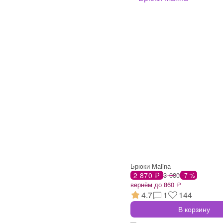
Брюки Malina
2 870 ₽
3 080
-7 %
вернём до 860 ₽
4.7
1
144
В корзину