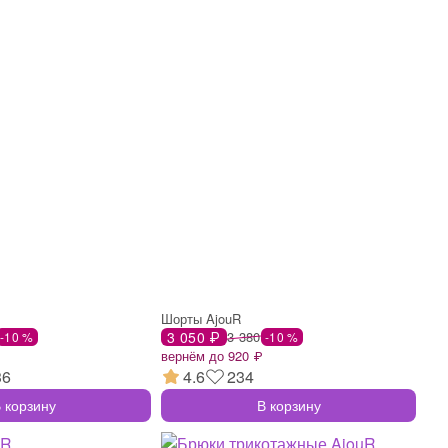
Шорты AjouR
3 050 ₽
3 380
-10 %
-10 %
вернём до 920 ₽
36
4.6
234
 корзину
В корзину