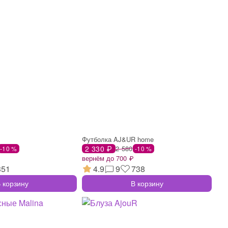
Футболка AJ&UR home
2 330 ₽
2 580
-10 %
-10 %
вернём до 700 ₽
351
4.9
9
738
 корзину
В корзину