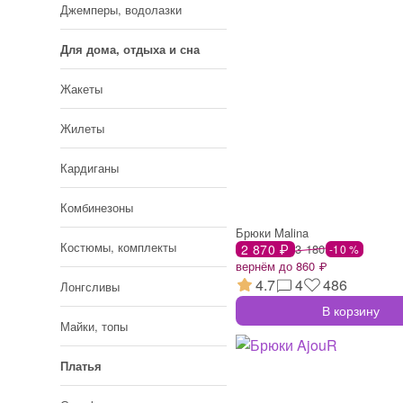
Джемперы, водолазки
Для дома, отдыха и сна
Жакеты
Жилеты
Кардиганы
Комбинезоны
Брюки Malina
Костюмы, комплекты
2 870 ₽
3 180
-10 %
вернём до 860 ₽
4.7
4
486
Лонгсливы
В корзину
Майки, топы
Платья