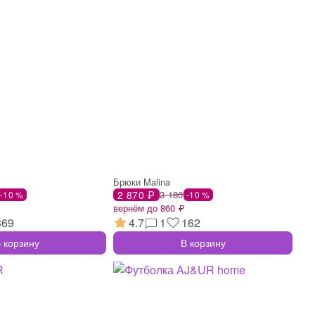
Брюки Malina
2 870 ₽
3 180
-10 %
-10 %
вернём до 860 ₽
369
4.7
1
162
 корзину
В корзину