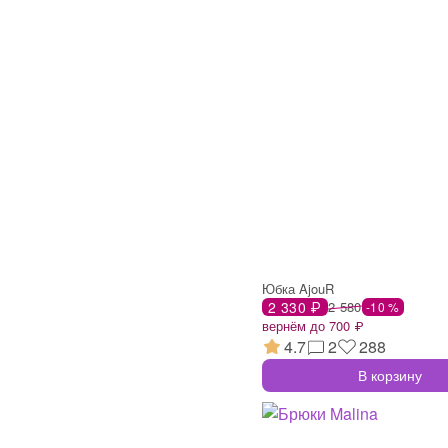
Юбка AjouR
2 330 ₽
2 580
-10 %
вернём до 700 ₽
4.7
2
288
В корзину