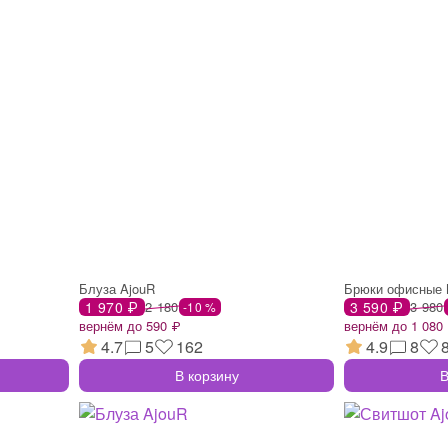
Блуза AjouR
Брюки офисные 
1 970 ₽
2 180
3 590 ₽
3 980
-10 %
вернём до 590 ₽
вернём до 1 080
4.7
5
162
4.9
8
В корзину
В