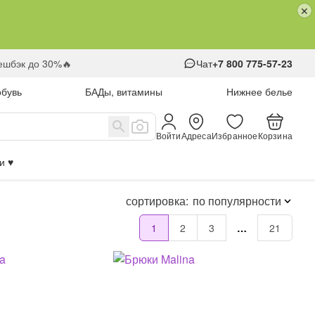
кешбэк до 30%🔥
Чат
+7 800 775-57-23
обувь
БАДы, витамины
Нижнее белье
Войти
Адреса
Избранное
Корзина
 ♥️
сортировка:
по популярности
1
2
3
…
21