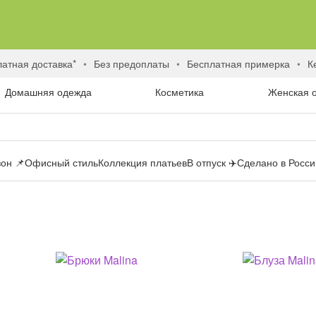
латная доставка*
без предоплаты
бесплатная примерка
Домашняя одежда
Косметика
Женская 
он 📌
Офисный стиль
Коллекция платьев
В отпуск ✈️
Сделано в России