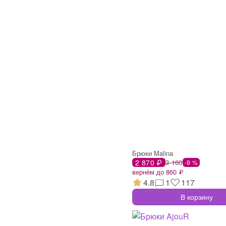
Брюки Malina
2 870 ₽
3 160
-9 %
вернём до 860 ₽
4.8
1
117
В корзину