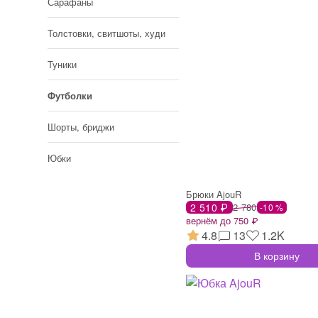
Сарафаны
Толстовки, свитшоты, худи
Туники
Футболки
Шорты, бриджи
Юбки
Брюки AjouR
2 510 ₽
2 780
-10 %
вернём до 750 ₽
4.8
13
1.2K
В корзину