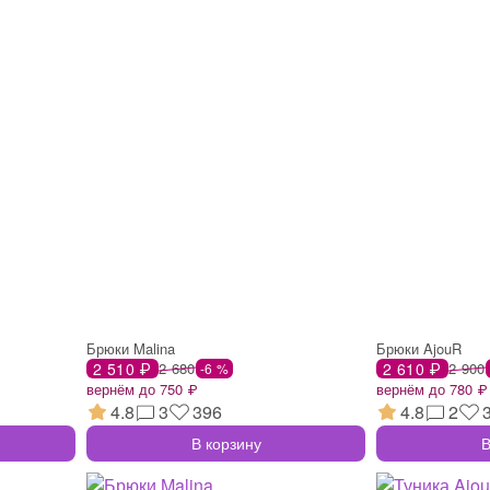
Брюки Malina
Брюки AjouR
2 510 ₽
2 680
2 610 ₽
2 900
-6 %
вернём до 750 ₽
вернём до 780 ₽
4.8
3
396
4.8
2
В корзину
В