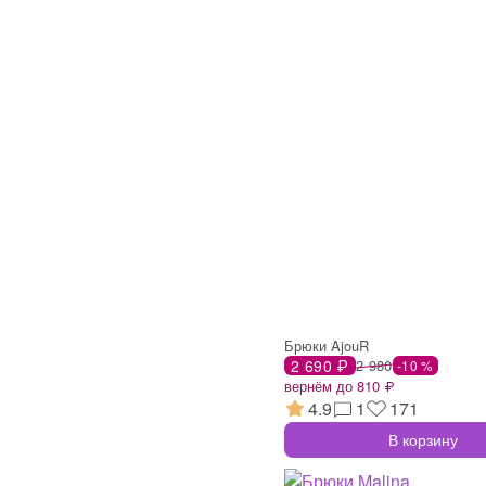
Брюки AjouR
2 690 ₽
2 980
-10 %
вернём до 810 ₽
4.9
1
171
В корзину