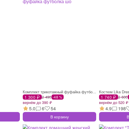
Комплект трикотажный фуфайка футболка шо
Костюм Lika Dre
1 300 ₽
2 490
1 740 ₽
2 600
-48 %
вернём до 390 ₽
вернём до 520 ₽
5.0
6
54
4.9
198
В корзину
В