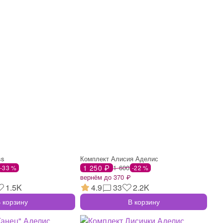
ss
Комплект Алисия Аделис
1 250 ₽
1 600
-33 %
-22 %
вернём до 370 ₽
1.5K
4.9
33
2.2K
 корзину
В корзину