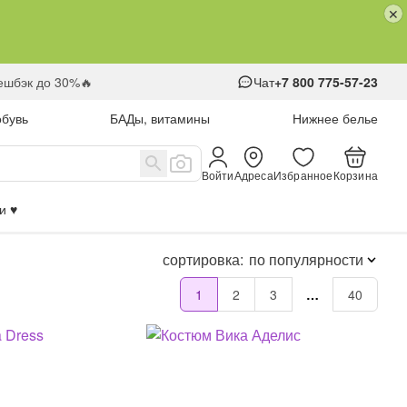
кешбэк до 30%🔥
Чат
+7 800 775-57-23
обувь
БАДы, витамины
Нижнее белье
Войти
Адреса
Избранное
Корзина
 ♥️
сортировка:
по популярности
1
2
3
…
40