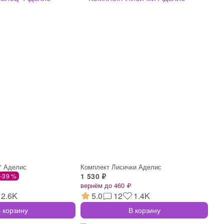
" Аделис
Комплект Лисички Аделис
1 530 ₽
-39 %
вернём до 460 ₽
2.6K
5.0
12
1.4K
 корзину
В корзину