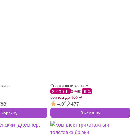
ьчика
Спортивные костюм
3 000 ₽
3 190
-6 %
вернём до 900 ₽
783
4.9
477
 корзину
В корзину