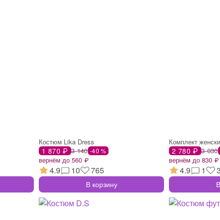
Костюм Lika Dress
Комплект женски
1 870 ₽
3 140
2 780 ₽
3 030
-40 %
вернём до 560 ₽
вернём до 830 ₽
4.9
10
765
4.9
1
В корзину
В