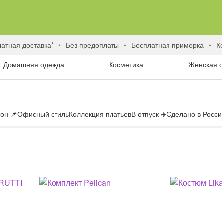
латная доставка*
без предоплаты
бесплатная примерка
Домашняя одежда
Косметика
Женская 
он 📌
Офисный стиль
Коллекция платьев
В отпуск ✈️
Сделано в России