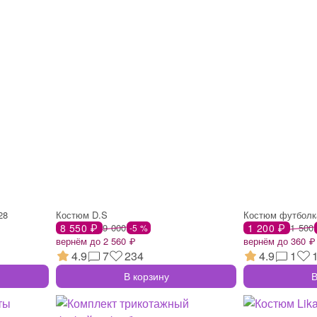
28
Костюм D.S
Костюм футболк
8 550 ₽
9 000
1 200 ₽
1 500
-5 %
вернём до 2 560 ₽
вернём до 360 ₽
4.9
7
234
4.9
1
В корзину
В