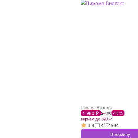
Пижама Виотекс
1 980 ₽
2 400
-18 %
вернём до 590 ₽
4.9
4
594
В корзину