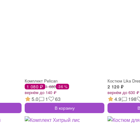
Комплект Pelican
Костюм Lika Dre
1 080 ₽
1 680
2 120 ₽
-36 %
вернём до 140 ₽
вернём до 630 ₽
5.0
1
63
4.9
198
В корзину
В