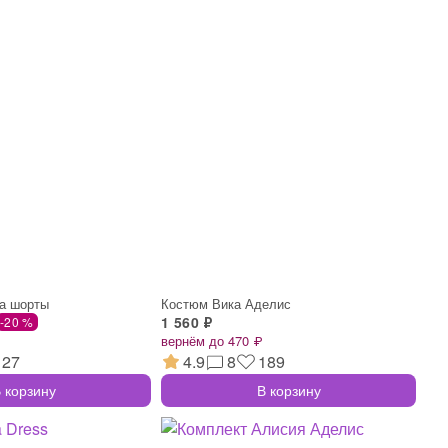
а шорты
Костюм Вика Аделис
1 560 ₽
-20 %
вернём до 470 ₽
127
4.9
8
189
 корзину
В корзину