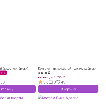
й (джемпер, брюки)
Комплект трикотажный толстовка брюки
4 510 ₽
-8 %
вернём до 1 350 ₽
333
5.0
3
45
 корзину
В корзину