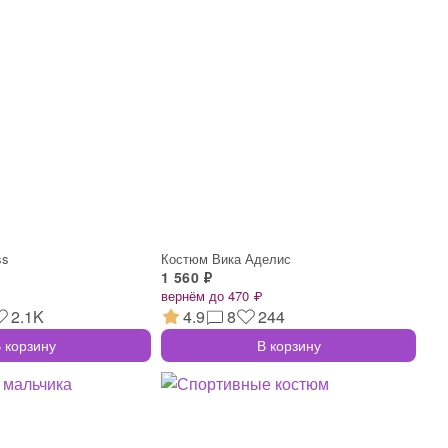
ss
Костюм Вика Аделис
1 560 ₽
вернём до 470 ₽
2.1K
4.9
8
244
 корзину
В корзину