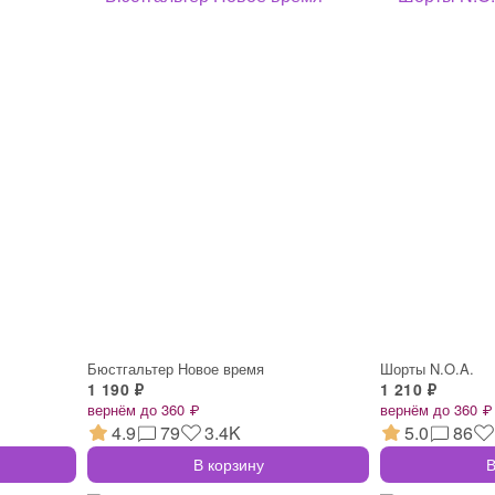
Бюстгальтер Новое время
Шорты N.O.A.
1 190 ₽
1 210 ₽
вернём до 360 ₽
вернём до 360 ₽
4.9
79
3.4K
5.0
86
В корзину
В