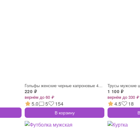
Гольфы женские черные капроновые 40 den
Трусы мужские 
220 ₽
1 100 ₽
вернём до 60 ₽
вернём до 330 ₽
5.0
5
154
4.5
18
В корзину
В