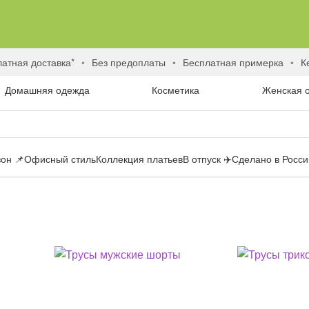
латная доставка*
без предоплаты
бесплатная примерка
Домашняя одежда
Косметика
Женская 
он 📌
Офисный стиль
Коллекция платьев
В отпуск ✈️
Сделано в России