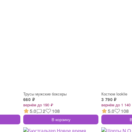
Трусы мужские боксеры
Костюм looklie
660 ₽
3 790 ₽
вернём до 190 ₽
вернём до 1 140
5.0
2
108
5.0
108
В корзину
В