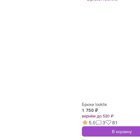
Брюки looklie
1 750 ₽
вернём до 530 ₽
5.0
3
81
В корзину