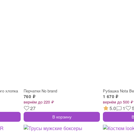
ого хлопка
Перчатки No brand
Рубашка Nota B
760 ₽
1 670 ₽
вернём до 220 ₽
вернём до 500 ₽
27
5.0
1
В корзину
В