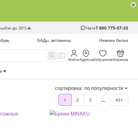
кешбэк до 30%🔥
Чат
+7 800 775-57-23
обувь
БАДы, витамины
Нижнее белье
Войти
Адреса
Избранное
Корзина
 ♥️
сортировка:
по популярности
1
2
3
…
431