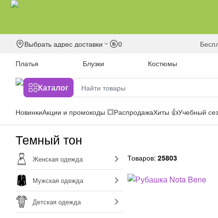
Выбрать адрес доставки
0
бесп
Платья
Блузки
Костюмы
Каталог
Новинки
Акции и промокоды 💥
Распродажа
Хиты 👍
Учебный сез
Темный тон
Товаров:
25803
Женская одежда
Мужская одежда
Детская одежда