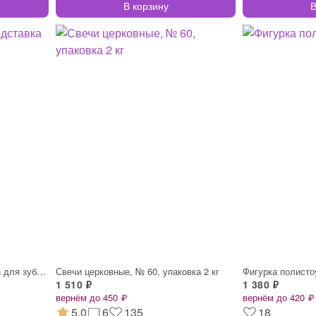
В корзину
В
Набор для специй и подставка для зубочис
Свечи церковные, № 60, упаковка 2 кг
Фигурка полисто
1 510 ₽
1 380 ₽
вернём до 450 ₽
вернём до 420 ₽
5.0
6
135
18