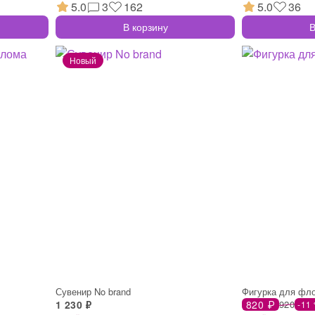
5.0
3
162
5.0
36
В корзину
В
Сувенир No brand
Фигурка для фл
1 230 ₽
820 ₽
920
-11