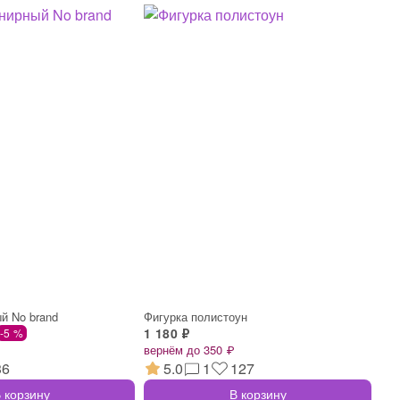
й No brand
Фигурка полистоун
1 180 ₽
-5 %
вернём до 350 ₽
36
5.0
1
127
 корзину
В корзину