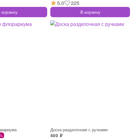
5.0
225
 корзину
В корзину
орариума
Доска разделочная с ручками
400 ₽
 %