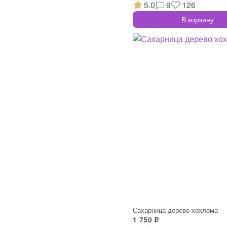
5.0
9
126
В корзину
Сахарница дерево хохлома
1 750 ₽