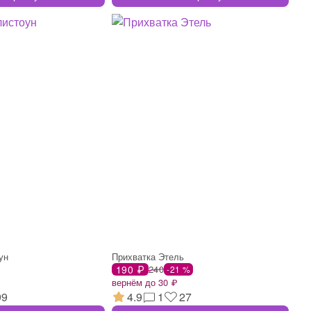
ун
Прихватка Этель
190 ₽
240
-21 %
вернём до 30 ₽
99
4.9
1
27