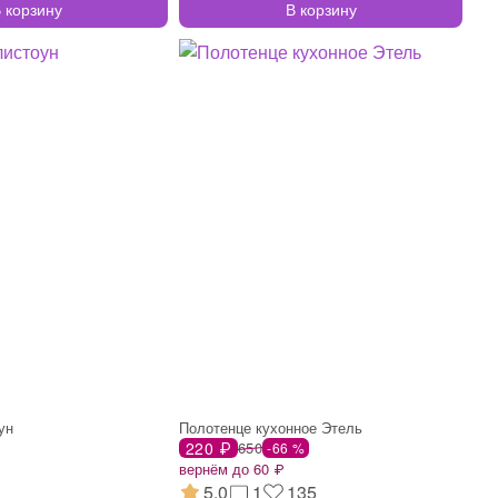
 корзину
В корзину
ун
Полотенце кухонное Этель
220 ₽
650
-66 %
вернём до 60 ₽
5.0
1
135