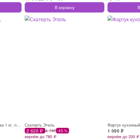
В корзину
В
Свечи церковные №80, упаковка 1 кг, пара
Скатерть Этель
Фартук кухонный
2 620 ₽
4 740
1 090 ₽
-45 %
вернём до 780 ₽
вернём до 330 ₽