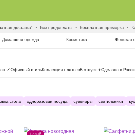
латная доставка*
без предоплаты
бесплатная примерка
Домашняя одежда
Косметика
Женская 
он 📌
Офисный стиль
Коллекция платьев
В отпуск ✈️
Сделано в России
овка стола
одноразовая посуда
сувениры
светильники
ку