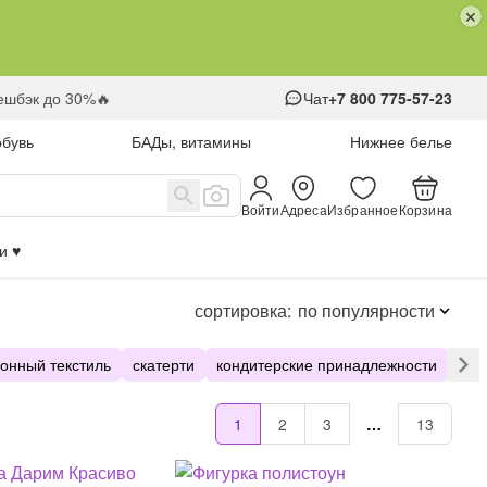
кешбэк до 30%🔥
Чат
+7 800 775-57-23
обувь
БАДы, витамины
Нижнее белье
Войти
Адреса
Избранное
Корзина
 ♥️
сортировка:
по популярности
хонный текстиль
скатерти
кондитерские принадлежности
све
1
2
3
…
13