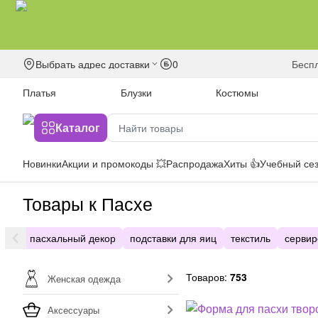
Выбрать адрес доставки
0
бесп
Платья
Блузки
Костюмы
Каталог
Новинки
Акции и промокоды 💥
Распродажа
Хиты 👍
Учебный сез
Товары к Пасхе
пасхальный декор
подставки для яиц
текстиль
сервир
Товаров:
753
Женская одежда
Аксессуары