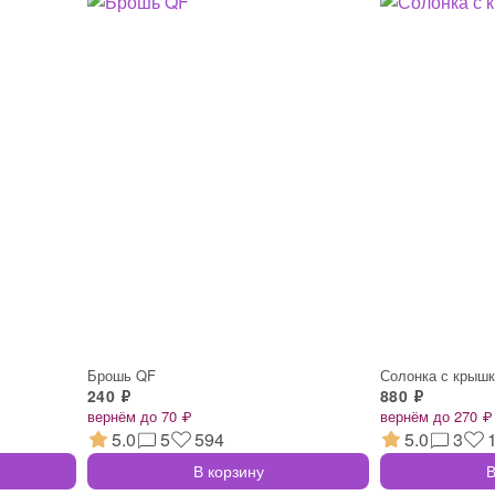
Брошь QF
Солонка с крыш
240 ₽
880 ₽
вернём до 70 ₽
вернём до 270 ₽
5.0
5
594
5.0
3
В корзину
В