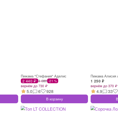
Пижама "Стефания" Аделис
Пижама Алисия 
2 440 ₽
3 080
1 250 ₽
-21 %
вернём до 730 ₽
вернём до 370 ₽
5.0
6
928
4.9
33
В корзину
В