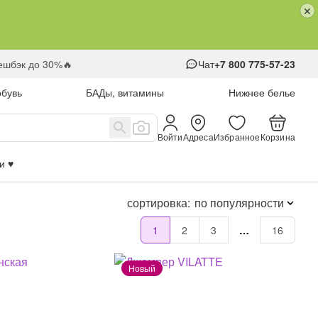
кешбэк до 30%🔥
Чат
+7 800 775-57-23
обувь
БАДы, витамины
Нижнее белье
Войти
Адреса
Избранное
Корзина
 ♥️
сортировка:
по популярности
1
2
3
…
16