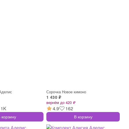
 Аделис
Сорочка Новое кимоно
1 430 ₽
вернём до 420 ₽
1K
4.9
162
 корзину
В корзину