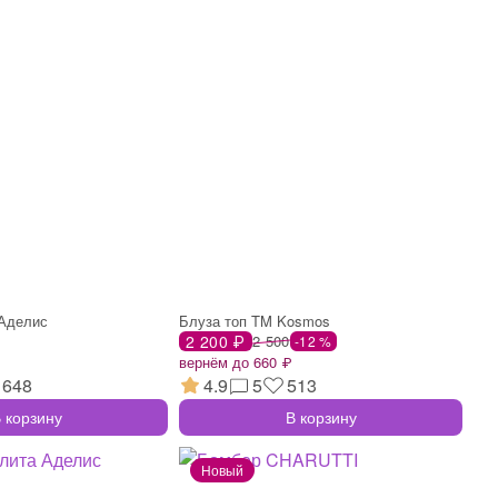
Аделис
Блуза топ TM Kosmos
2 200 ₽
2 500
-12 %
вернём до 660 ₽
648
4.9
5
513
 корзину
В корзину