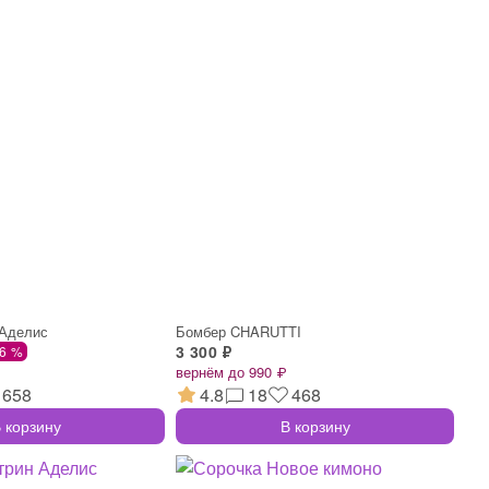
 Аделис
Бомбер CHARUTTI
3 300 ₽
26 %
вернём до 990 ₽
658
4.8
18
468
 корзину
В корзину