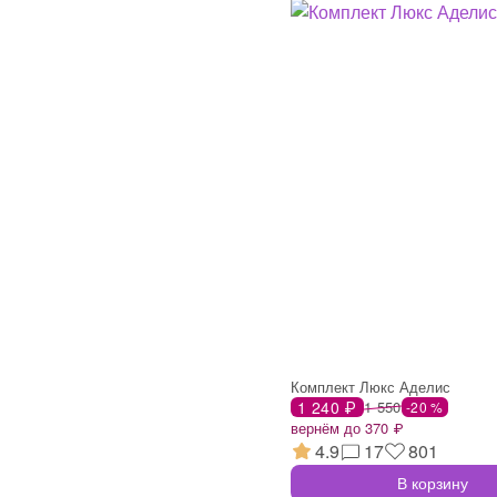
Комплект Люкс Аделис
1 240 ₽
1 550
-20 %
вернём до 370 ₽
4.9
17
801
В корзину