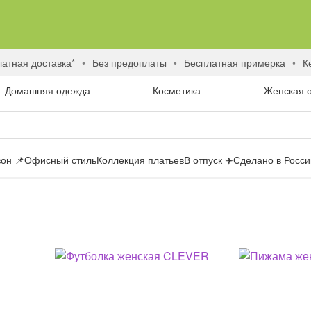
латная доставка*
без предоплаты
бесплатная примерка
Домашняя одежда
Косметика
Женская 
он 📌
Офисный стиль
Коллекция платьев
В отпуск ✈️
Сделано в России