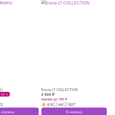
KU
Блуза LT COLLECTION
2 630 ₽
-52 %
вернём до 780 ₽
72
4.9
44
927
 корзину
В корзину