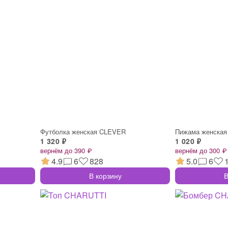
Футболка женская CLEVER
Пижама женская
1 320 ₽
1 020 ₽
вернём до 390 ₽
вернём до 300 ₽
4.9
6
828
5.0
6
В корзину
В