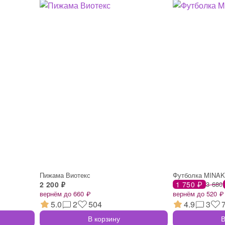
Пижама Виотекс
Футболка MINA
2 200 ₽
1 750 ₽
3 680
вернём до 660 ₽
вернём до 520 ₽
5.0
2
504
4.9
3
В корзину
В