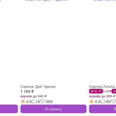
Сорочка "Дея" Аделис
Сорочка Лолита
1 160 ₽
870 ₽
1 170
-
вернём до 340 ₽
вернём до 260 ₽
4.9
8
369
4.9
65
В корзину
В