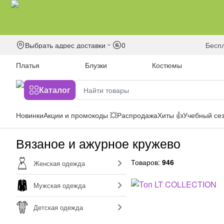
Выбрать адрес доставки
0
бесп
Платья
Блузки
Костюмы
Каталог
Новинки
Акции и промокоды 💥
Распродажа
Хиты 👍
Учебный сез
Вязаное и ажурное кружево
Товаров:
946
Женская одежда
Мужская одежда
Детская одежда