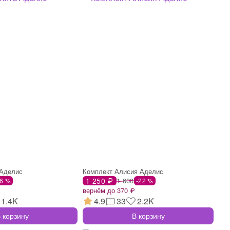
 Аделис
Комплект Алисия Аделис
1 250 ₽
1 600
26 %
-22 %
вернём до 370 ₽
1.4K
4.9
33
2.2K
 корзину
В корзину