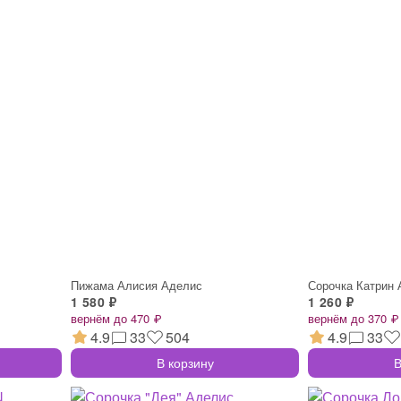
Пижама Алисия Аделис
Сорочка Катрин
1 580 ₽
1 260 ₽
вернём до 470 ₽
вернём до 370 ₽
4.9
33
504
4.9
33
В корзину
В