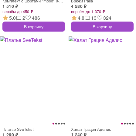
Комплект с шортами "mood" 0-042
Брюки Palla
1 510 ₽
4 580 ₽
вернём до 450 ₽
вернём до 1 370 ₽
5.0
2
486
4.8
13
324
В корзину
В корзину
Платье SveTekst
Халат Грация Аделис
1 260 ₽
1 240 ₽