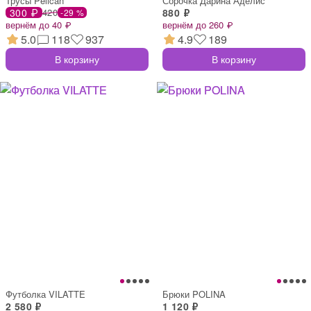
Трусы Pelican
Сорочка Дарина Аделис
300 ₽
420
880 ₽
-29 %
вернём до 40 ₽
вернём до 260 ₽
5.0
118
937
4.9
189
В корзину
В корзину
Футболка VILATTE
Брюки POLINA
2 580 ₽
1 120 ₽