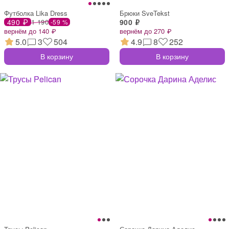
Футболка Lika Dress
Брюки SveTekst
490 ₽
1 190
900 ₽
-59 %
вернём до 140 ₽
вернём до 270 ₽
5.0
3
504
4.9
8
252
В корзину
В корзину