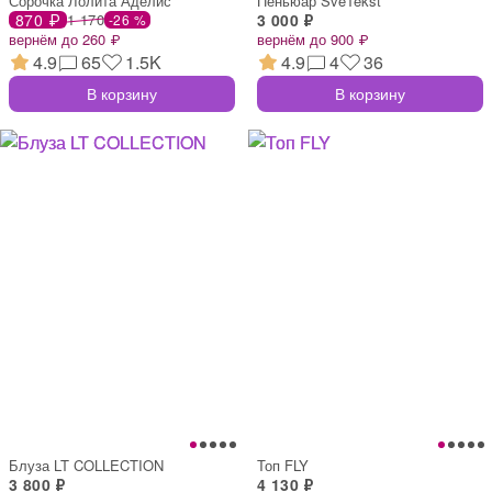
Сорочка Лолита Аделис
Пеньюар SveTekst
870 ₽
1 170
3 000 ₽
-26 %
вернём до 260 ₽
вернём до 900 ₽
4.9
65
1.5K
4.9
4
36
В корзину
В корзину
Блуза LT COLLECTION
Топ FLY
3 800 ₽
4 130 ₽