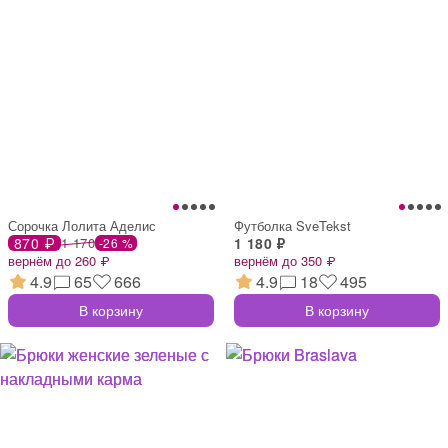
Сорочка Лолита Аделис
Футболка SveTekst
870 ₽
1 170
1 180 ₽
-26 %
вернём до 260 ₽
вернём до 350 ₽
4.9
65
666
4.9
18
495
В корзину
В корзину