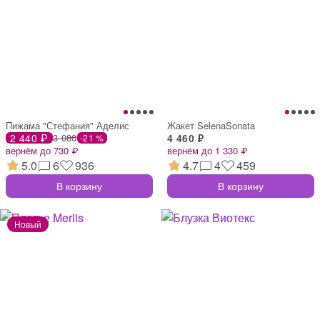
Пижама "Стефания" Аделис
Жакет SelenaSonata
2 440 ₽
3 080
4 460 ₽
-21 %
вернём до 730 ₽
вернём до 1 330 ₽
5.0
6
936
4.7
4
459
В корзину
В корзину