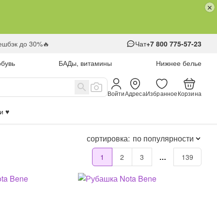
кешбэк до 30%🔥
Чат
+7 800 775-57-23
обувь
БАДы, витамины
Нижнее белье
Войти
Адреса
Избранное
Корзина
 ♥️
сортировка:
по популярности
1
2
3
…
139