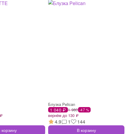
Блузка Pelican
1 040 ₽
1 980
-47 %
 ₽
вернём до 130 ₽
4.9
1
144
 корзину
В корзину