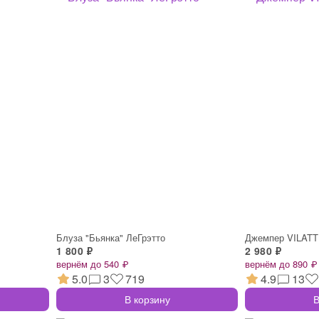
Блуза "Бьянка" ЛеГрэтто
Джемпер VILAT
1 800 ₽
2 980 ₽
вернём до 540 ₽
вернём до 890 ₽
5.0
3
719
4.9
13
В корзину
В