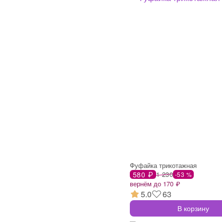
Фуфайка трикотажная
580 ₽
1 230
-53 %
вернём до 170 ₽
5.0
63
В корзину