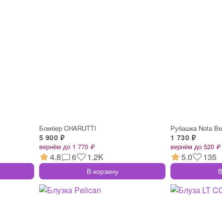
Бомбер CHARUTTI
Рубашка Nota B
5 900 ₽
1 730 ₽
вернём до 1 770 ₽
вернём до 520 ₽
4.8
6
1.2K
5.0
135
В корзину
В