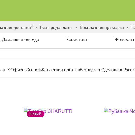
латная доставка*
без предоплаты
бесплатная примерка
Домашняя одежда
Косметика
Женская 
он 📌
Офисный стиль
Коллекция платьев
В отпуск ✈️
Сделано в России