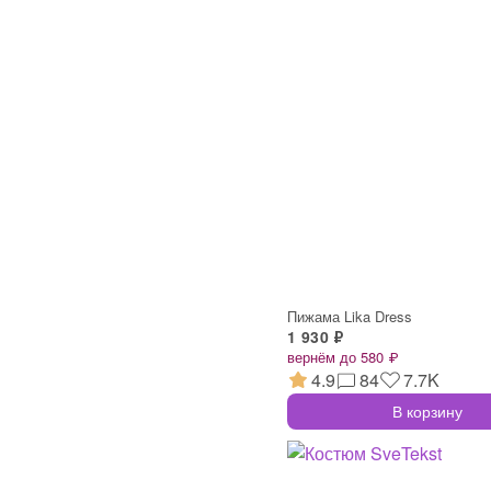
Пижама Lika Dress
1 930 ₽
вернём до 580 ₽
4.9
84
7.7K
В корзину