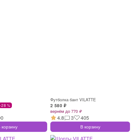
Футболка бант VILATTE
2 580 ₽
-28 %
вернём до 770 ₽
90
4.8
3
405
 корзину
В корзину