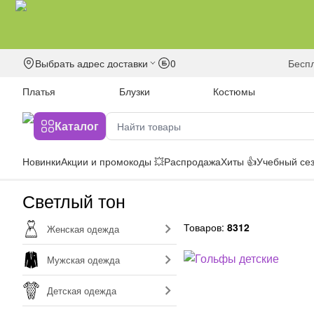
Выбрать адрес доставки
0
бесп
Платья
Блузки
Костюмы
Каталог
Новинки
Акции и промокоды 💥
Распродажа
Хиты 👍
Учебный сез
Светлый тон
Товаров:
8312
Женская одежда
Мужская одежда
Детская одежда