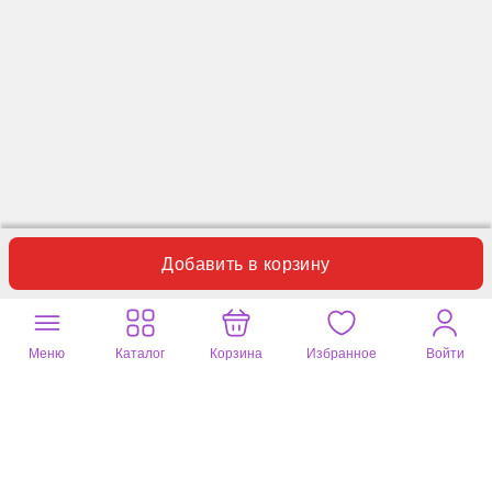
Добавить в корзину
Отзывы
Вопросы
0
0
Пока нет отзывов по данному товару.
Меню
Каталог
Корзина
Избранное
Войти
Оставьте ваш отзыв
Почитайте
8 отзывов
на другие товары
На волне