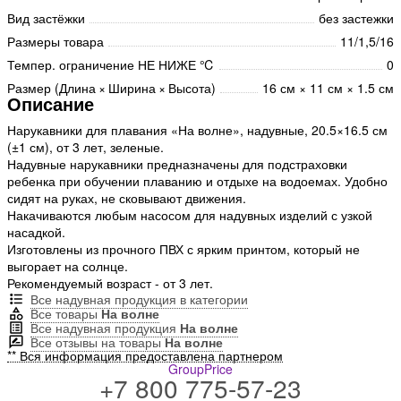
Вид застёжки
без застежки
Размеры товара
11/1,5/16
Темпер. ограничение НЕ НИЖЕ ℃
0
Размер (Длина × Ширина × Высота)
16 см × 11 см × 1.5 см
Описание
Нарукавники для плавания «На волне», надувные, 20.5×16.5 см
(±1 см), от 3 лет, зеленые.
Надувные нарукавники предназначены для подстраховки
ребенка при обучении плаванию и отдыхе на водоемах. Удобно
сидят на руках, не сковывают движения.
Накачиваются любым насосом для надувных изделий с узкой
насадкой.
Изготовлены из прочного ПВХ с ярким принтом, который не
выгорает на солнце.
Рекомендуемый возраст - от 3 лет.
Все надувная продукция в категории
Все товары
На волне
Все надувная продукция
На волне
Все отзывы на товары
На волне
** Вся информация предоставлена партнером
GroupPrice
+7 800 775-57-23