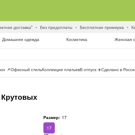
латная доставка*
без предоплаты
бесплатная примерка
Домашняя одежда
Косметика
Женская 
он 📌
Офисный стиль
Коллекция платьев
В отпуск ✈️
Сделано в России
я Крутовых
Размер:
17
17