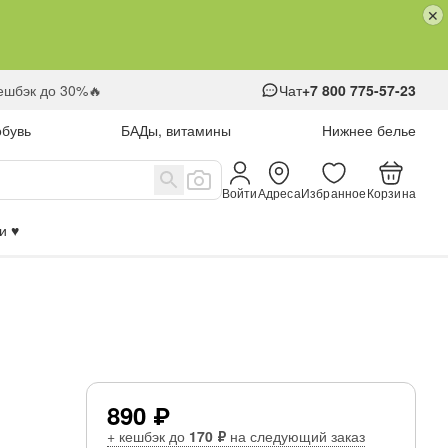
кешбэк до 30%🔥
Чат
+7 800 775-57-23
обувь
БАДы, витамины
Нижнее белье
Войти
Адреса
Избранное
Корзина
 ♥️
890 ₽
+ кешбэк до
170 ₽
на следующий заказ