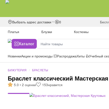
Выбрать адрес доставки
0
бесп
Платья
Блузки
Костюмы
Каталог
Новинки
Акции и промокоды 💥
Распродажа
Хиты 👍
Учебный сез
БИЖУТЕРИЯ
БРАСЛЕТЫ
Браслет классический Мастерска
5.0 • 2 оценки
153
нравится