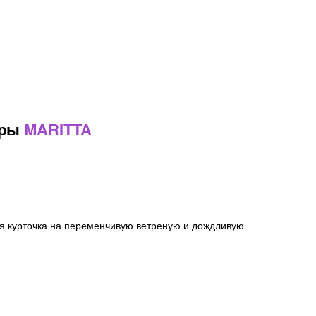
ары
MARITTA