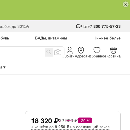
кешбэк до 30%🔥
Чат
+7 800 775-57-23
обувь
БАДы, витамины
Нижнее белье
Войти
Адреса
Избранное
Корзина
 ♥️
18 320 ₽
22 900 ₽
-20 %
+ кешбэк до
8 250 ₽
на следующий заказ