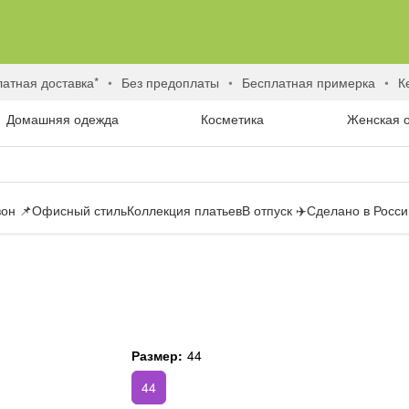
латная доставка*
без предоплаты
бесплатная примерка
Домашняя одежда
Косметика
Женская 
он 📌
Офисный стиль
Коллекция платьев
В отпуск ✈️
Сделано в России
Размер:
44
44