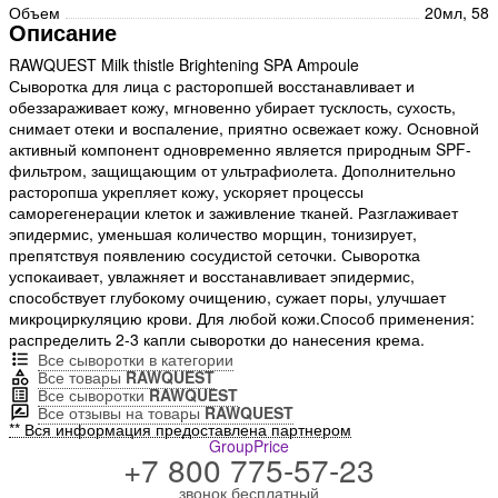
Объем
20мл, 58
Описание
RAWQUEST Milk thistle Brightening SPA Ampoule
Сыворотка для лица с расторопшей восстанавливает и
обеззараживает кожу, мгновенно убирает тусклость, сухость,
снимает отеки и воспаление, приятно освежает кожу. Основной
активный компонент одновременно является природным SPF-
фильтром, защищающим от ультрафиолета. Дополнительно
расторопша укрепляет кожу, ускоряет процессы
саморегенерации клеток и заживление тканей. Разглаживает
эпидермис, уменьшая количество морщин, тонизирует,
препятствуя появлению сосудистой сеточки. Сыворотка
успокаивает, увлажняет и восстанавливает эпидермис,
способствует глубокому очищению, сужает поры, улучшает
микроциркуляцию крови. Для любой кожи.Способ применения:
распределить 2-3 капли сыворотки до нанесения крема.
Все сыворотки в категории
Все товары
RAWQUEST
Все сыворотки
RAWQUEST
Все отзывы на товары
RAWQUEST
** Вся информация предоставлена партнером
GroupPrice
+7 800 775-57-23
звонок бесплатный