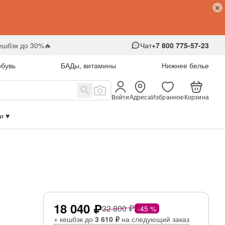
кешбэк до 30%🔥
Чат
+7 800 775-57-23
обувь
БАДы, витамины
Нижнее белье
Войти
Адреса
Избранное
Корзина
 ♥️
18 040 ₽
32 800 ₽
-45 %
+ кешбэк до
3 610 ₽
на следующий заказ