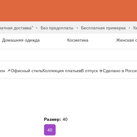
латная доставка*
без предоплаты
бесплатная примерка
Домашняя одежда
Косметика
Женская 
он 📌
Офисный стиль
Коллекция платьев
В отпуск ✈️
Сделано в России
Размер:
40
40