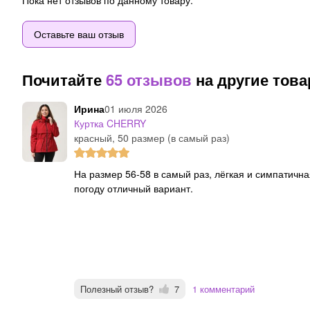
Пока нет отзывов по данному товару.
Оставьте ваш отзыв
Почитайте
65 отзывов
на другие тов
Ирина
01 июля 2026
Куртка CHERRY
красный, 50 размер (в самый раз)
На размер 56-58 в самый раз, лёгкая и симпатичная курточка на переменчивую ветреную и дождливую
погоду отличный вариант.
Полезный отзыв?
7
1 комментарий