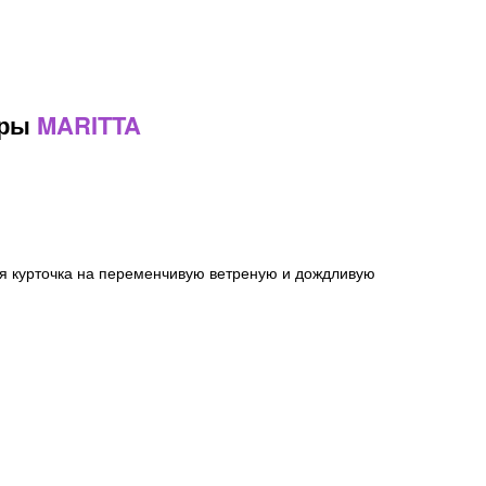
ары
MARITTA