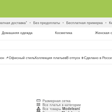
латная доставка*
без предоплаты
бесплатная примерка
Домашняя одежда
Косметика
Женская 
он 📌
Офисный стиль
Коллекция платьев
В отпуск ✈️
Сделано в России
Размерная сетка
Все платья в категории
Все товары
Modeleani