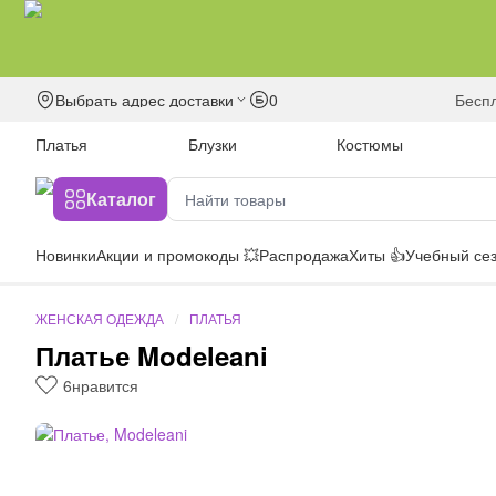
Выбрать адрес доставки
0
бесп
Платья
Блузки
Костюмы
Каталог
Новинки
Акции и промокоды 💥
Распродажа
Хиты 👍
Учебный сез
ЖЕНСКАЯ ОДЕЖДА
ПЛАТЬЯ
Платье Modeleani
6
нравится