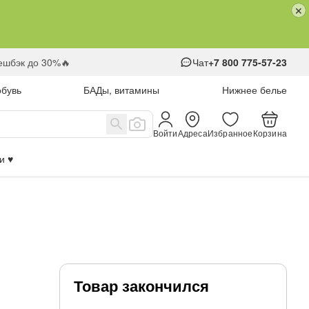
кешбэк до 30%🔥
Чат
+7 800 775-57-23
обувь
БАДы, витамины
Нижнее белье
Войти
Адреса
Избранное
Корзина
 ♥️
Товар закончился