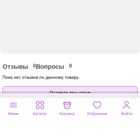
Отзывы
Вопросы
0
0
Пока нет отзывов по данному товару.
Оставьте ваш отзыв
Меню
Каталог
Корзина
Избранное
Войти
Почитайте
15056 отзывов
на другие
товары
Valentina
Антонина
07 авг. 2026