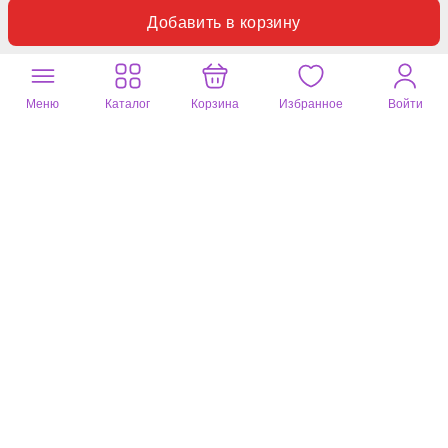
Добавить в корзину
Почитайте
4671 отзыв
на другие
товары
CLEVER
ИРИНА
07 авг. 2026
Меню
Каталог
Корзина
Избранное
Войти
Трусы женские макси
св.бежевый, 48 размер (в самый раз)
Удобные тонкие бесшовные трусики. При небольшом росте
можно брать на размер меньше.
Полезный отзыв?
3
1 комментарий
Устинья
07 авг. 2026
Ремень женский