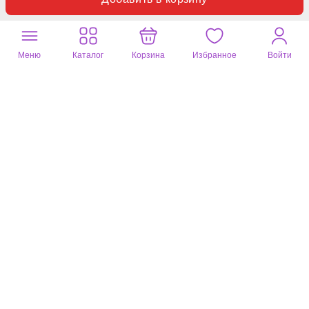
Почитайте
258 отзывов
на другие
товары
Мастерская Крутовых
Меню
Каталог
Корзина
Избранное
Войти
Ирина
04 авг. 2026
Кольцо
цвет: синий
Кольцо симпатичное, оригинальное с натуральным камнем.
Полезный отзыв?
0
1 комментарий
Ольга
04 авг. 2026
Бусы жемчуг
цвет: серебристый
Понравились.