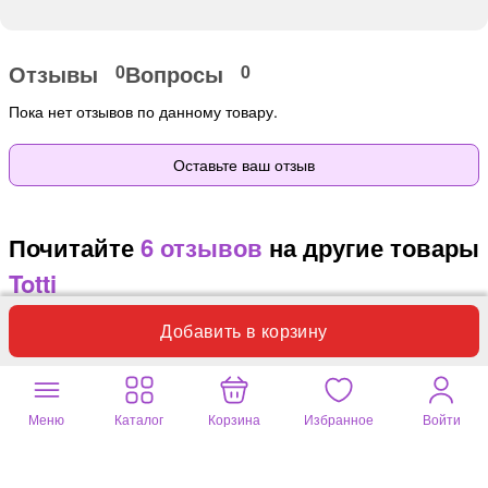
Отзывы
Вопросы
0
0
Пока нет отзывов по данному товару.
Оставьте ваш отзыв
Почитайте
6 отзывов
на другие товары
Totti
Добавить в корзину
Альбина
30 июля 2026
Шапка
голубой, 56-58 размер (в самый раз)
Меню
Каталог
Корзина
Избранное
Войти
Симпатичная шапочка приятного голубого цвета.. Хорошая
посадка на голове: плотно и не давит.