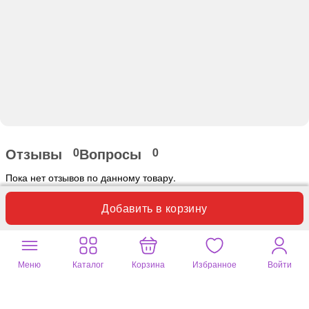
Отзывы
Вопросы
0
0
Пока нет отзывов по данному товару.
Добавить в корзину
Оставьте ваш отзыв
Почитайте
258 отзывов
на другие
Меню
Каталог
Корзина
Избранное
Войти
товары
Мастерская Крутовых