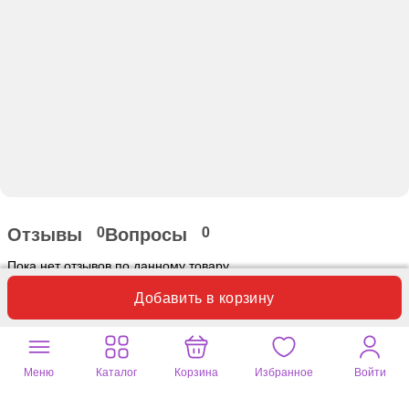
Отзывы
Вопросы
0
0
Пока нет отзывов по данному товару.
Добавить в корзину
Оставьте ваш отзыв
Меню
Каталог
Корзина
Избранное
Войти
Почитайте
258 отзывов
на другие