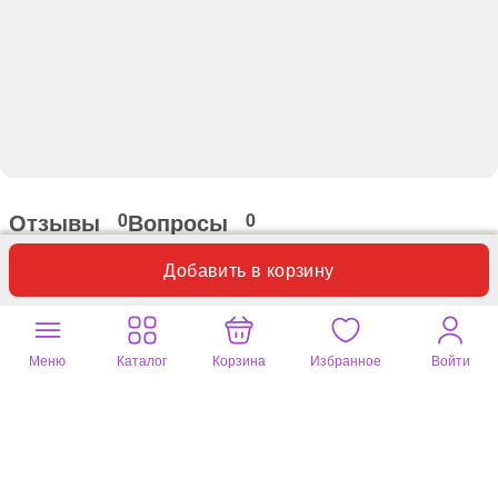
Отзывы
Вопросы
0
0
Пока нет отзывов по данному товару.
Добавить в корзину
Оставьте ваш отзыв
Меню
Каталог
Корзина
Избранное
Войти
Почитайте
258 отзывов
на другие
товары
Мастерская Крутовых
Ирина
04 авг. 2026