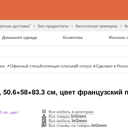
латная доставка*
без предоплаты
бесплатная примерка
Домашняя одежда
Косметика
Женская 
он 📌
Офисный стиль
Коллекция платьев
В отпуск ✈️
Сделано в России
 50.6×58×83.3 см, цвет французский 
Все мебель в категории
Все товары
InGreen
Все мебель
InGreen
Все отзывы на товары
InGreen