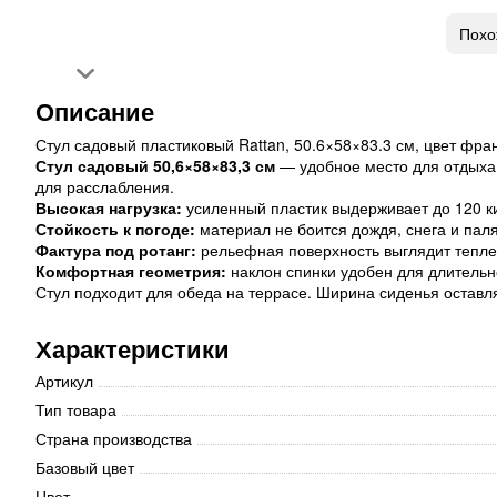
Похо
Описание
Стул садовый пластиковый Rattan, 50.6×58×83.3 см, цвет фра
Стул садовый 50,6×58×83,3 см
— удобное место для отдыха 
для расслабления.
Высокая нагрузка:
усиленный пластик выдерживает до 120 ки
Стойкость к погоде:
материал не боится дождя, снега и пал
Фактура под ротанг:
рельефная поверхность выглядит теплее
Комфортная геометрия:
наклон спинки удобен для длительно
Стул подходит для обеда на террасе. Ширина сиденья оставля
Характеристики
Артикул
Тип товара
Страна производства
Базовый цвет
Цвет