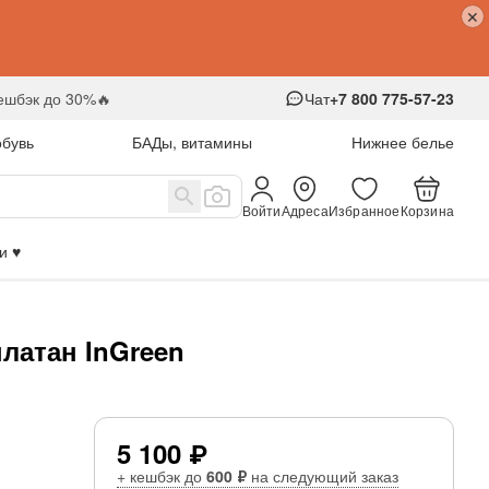
кешбэк до 30%🔥
Чат
+7 800 775-57-23
обувь
БАДы, витамины
Нижнее белье
Войти
Адреса
Избранное
Корзина
 ♥️
платан InGreen
5 100 ₽
+ кешбэк до
600 ₽
на следующий заказ