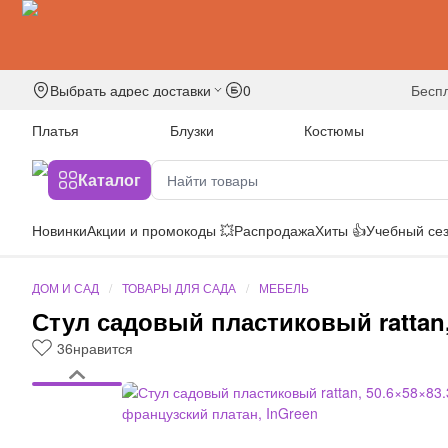
Выбрать адрес доставки
0
бесп
Платья
Блузки
Костюмы
Каталог
Новинки
Акции и промокоды 💥
Распродажа
Хиты 👍
Учебный сез
ДОМ И САД
ТОВАРЫ ДЛЯ САДА
МЕБЕЛЬ
Стул садовый пластиковый rattan,
36
нравится