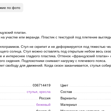
жие по фото
нцузский платан.
на участке или веранде. Пластик с текстурой под плетение выгляд
лограммов. Стул не скрипит и не деформируется под тяжестью че
ящего солнца. Стул можно оставлять под открытым небом весь сезо
 и интереснее гладкого пластика. Оттенок «французский платан» 
го сидения. Подлокотники снимают нагрузку с плечевого пояса.
ет свободу для движений. Когда сезон заканчивается, стулья собир
036714419
Цвет
стулья, кресла
Состав
Россия
Варианты
бежевый
Материал
бежевый
Максимальная нагрузка, кг