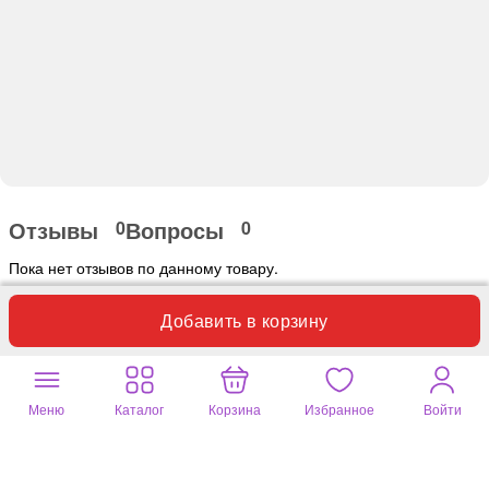
Отзывы
Вопросы
0
0
Пока нет отзывов по данному товару.
Добавить в корзину
Оставьте ваш отзыв
Почитайте
258 отзывов
на другие
Меню
Каталог
Корзина
Избранное
Войти
товары
Мастерская Крутовых
Ирина
04 авг. 2026