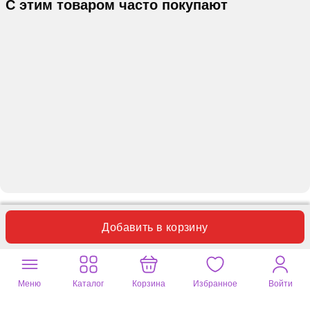
С этим товаром часто покупают
Отзывы
Вопросы
0
0
Добавить в корзину
Пока нет отзывов по данному товару.
Оставьте ваш отзыв
Меню
Каталог
Корзина
Избранное
Войти