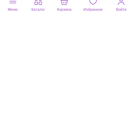
Пока нет отзывов по данному товару.
Меню
Каталог
Корзина
Избранное
Войти
Оставьте ваш отзыв
Почитайте
4 отзыва
на другие товары
Ника
Елена
21 мая 2023
Чехол для гладильной доски
Чехол хороший, мне понравился
Полезный отзыв?
0
Елена
05 мая 2023
Доска гладильная