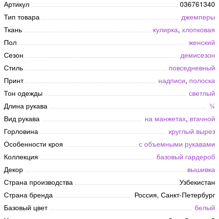
Артикул
036761340
Тип товара
джемперы
Ткань
кулирка
,
хлопковая
Пол
женский
Сезон
демисезон
Стиль
повседневный
Принт
надписи
,
полоска
Тон одежды
светлый
Длина рукава
¾
Вид рукава
на манжетах
,
втачной
Горловина
круглый вырез
Особенности кроя
с объемными рукавами
Коллекция
базовый гардероб
Декор
вышивка
Страна производства
Узбекистан
Страна бренда
Россия, Санкт-Петербург
Базовый цвет
белый