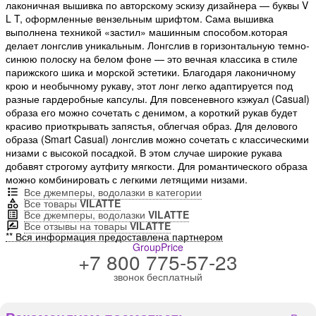
лаконичная вышивка по авторскому эскизу дизайнера — буквы V
L T, оформленные вензельным шрифтом. Сама вышивка
выполнена техникой «застил» машинным способом.которая
делает лонгслив уникальным. Лонгслив в горизонтальную темно-
синюю полоску на белом фоне — это вечная классика в стиле
парижского шика и морской эстетики. Благодаря лаконичному
крою и необычному рукаву, этот лонг легко адаптируется под
разные гардеробные капсулы. Для повсеневного кэжуал (Casual)
образа его можно сочетать с денимом, а короткий рукав будет
красиво приоткрывать запястья, облегчая образ. Для делового
образа (Smart Casual) лонгслив можно сочетать с классическими
низами с высокой посадкой. В этом случае широкие рукава
добавят строгому аутфиту мягкости. Для романтического образа
можно комбинировать с легкими летящими низами.
Все джемперы, водолазки в категории
Все товары
VILATTE
Все джемперы, водолазки
VILATTE
Все отзывы на товары
VILATTE
** Вся информация предоставлена партнером
GroupPrice
+7 800 775-57-23
звонок бесплатный