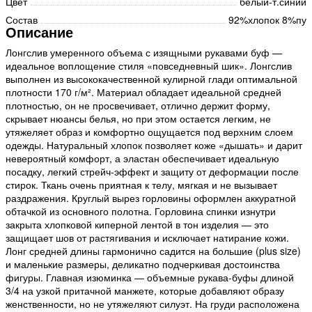
Цвет
белый-т.синий
Состав
92%хлопок 8%пу
Описание
Лонгслив умеренного объема с изящными рукавами буф —
идеальное воплощение стиля «повседневный шик». Лонгслив
выполнен из высококачественной кулирной глади оптимальной
плотности 170 г/м². Материал обладает идеальной средней
плотностью, он не просвечивает, отлично держит форму,
скрывает нюансы белья, но при этом остается легким, не
утяжеляет образ и комфортно ощущается под верхним слоем
одежды. Натуральный хлопок позволяет коже «дышать» и дарит
невероятный комфорт, а эластан обеспечивает идеальную
посадку, легкий стрейч-эффект и защиту от деформации после
стирок. Ткань очень приятная к телу, мягкая и не вызывает
раздражения. Круглый вырез горловины оформлен аккуратной
обтачкой из основного полотна. Горловина спинки изнутри
закрыта хлопковой киперной лентой в тон изделия — это
защищает шов от растягивания и исключает натирание кожи.
Лонг средней длины гармонично садится на большие (plus size)
и маленькие размеры, деликатно подчеркивая достоинства
фигуры. Главная изюминка — объемные рукава-буфы длиной
3/4 на узкой притачной манжете, которые добавляют образу
женственности, но не утяжеляют силуэт. На груди расположена