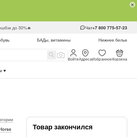
кешбэк до 30%🔥
Чат
+7 800 775-57-23
обувь
БАДы, витамины
Нижнее белье
Войти
Адреса
Избранное
Корзина
 ♥️
тегории
Товар закончился
 Horse