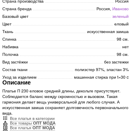
Страна производства
Россия
Страна бренда
Россия,
Иваново
Базовый цвет
зеленый
Цвет
еловый
Ткань
искусственная замша
Спинка
98 см.
Набивка
нет
Полочка
98 см.
Вид застёжки
без застежки
Состав ткани
полиэстер 97%, эластан 3%
Уход за изделием
машинная стирка при t=30 c
Описание
Платье П 230 еловое средней длины, декольте присутствует.
Соблюдается баланс между скромностью и вызовом. Такая
гармония делает вещь универсальной для любого случая. А
искусственная замша сохраняет долговечность первоначального
вида.
Все платья в категории
Все товары
ОПТ МОДА
Все платья
ОПТ МОДА