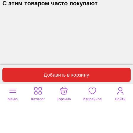
С этим товаром часто покупают
Добавить в корзину
Отзывы
Вопросы
0
0
Меню
Каталог
Корзина
Избранное
Войти
Пока нет отзывов по данному товару.
Оставьте ваш отзыв