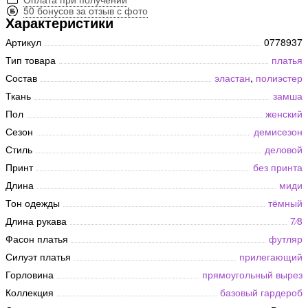
50 бонусов за отзыв с фото
Характеристики
Артикул
0778937
Тип товара
платья
Состав
эластан
,
полиэстер
Ткань
замша
Пол
женский
Сезон
демисезон
Стиль
деловой
Принт
без принта
Длина
миди
Тон одежды
тёмный
Длина рукава
7⁄8
Фасон платья
футляр
Силуэт платья
прилегающий
Горловина
прямоугольный вырез
Коллекция
базовый гардероб