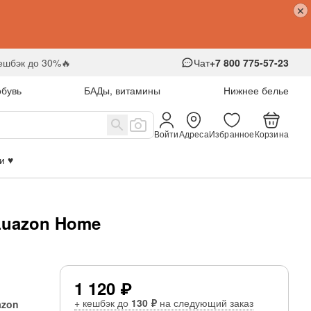
кешбэк до 30%🔥
Чат
+7 800 775-57-23
обувь
БАДы, витамины
Нижнее белье
Войти
Адреса
Избранное
Корзина
 ♥️
Luazon Home
1 120 ₽
+ кешбэк до
130 ₽
на следующий заказ
azon