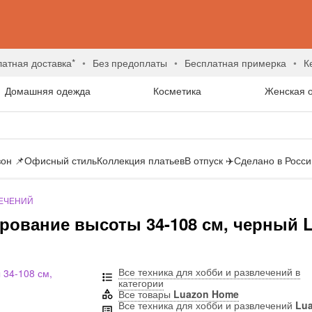
латная доставка*
без предоплаты
бесплатная примерка
Домашняя одежда
Косметика
Женская 
он 📌
Офисный стиль
Коллекция платьев
В отпуск ✈️
Сделано в России
ЛЕЧЕНИЙ
ирование высоты 34-108 см, черный 
Все техника для хобби и развлечений в
категории
Все товары
Luazon Home
Все техника для хобби и развлечений
Lu