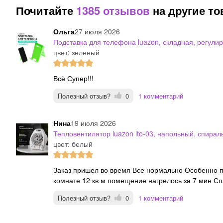
Почитайте
1385 отзывов
на другие т
Ольга
27 июля 2026
Подставка для телефона luazon, складная, регули
цвет: зеленый
Всё Супер!!!
Полезный отзыв?
0
1 комментарий
Нина
19 июля 2026
Тепловентилятор luazon lto-03, напольный, спираль
цвет: белый
Заказ пришел во время Все нормально Особенно понравился тепловентилятор уже испытапи в душевой
комнате 12 кв м помещение нагрелось за 7 мин С
Полезный отзыв?
0
1 комментарий