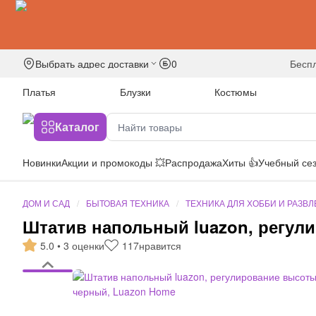
Выбрать адрес доставки
0
бесп
Платья
Блузки
Костюмы
Каталог
Новинки
Акции и промокоды 💥
Распродажа
Хиты 👍
Учебный сез
ДОМ И САД
БЫТОВАЯ ТЕХНИКА
ТЕХНИКА ДЛЯ ХОББИ И РАЗВ
Штатив напольный luazon, регул
5.0 • 3 оценки
117
нравится