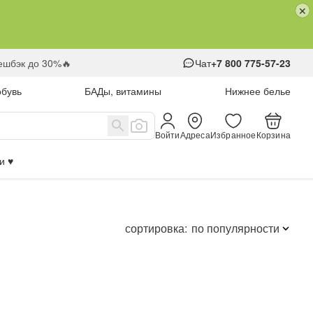
кешбэк до 30%🔥
Чат
+7 800 775-57-23
обувь
БАДы, витамины
Нижнее белье
Войти
Адреса
Избранное
Корзина
 ♥️
сортировка:
по популярности