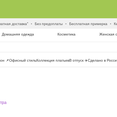
латная доставка*
без предоплаты
бесплатная примерка
Домашняя одежда
Косметика
Женская 
он 📌
Офисный стиль
Коллекция платьев
В отпуск ✈️
Сделано в России