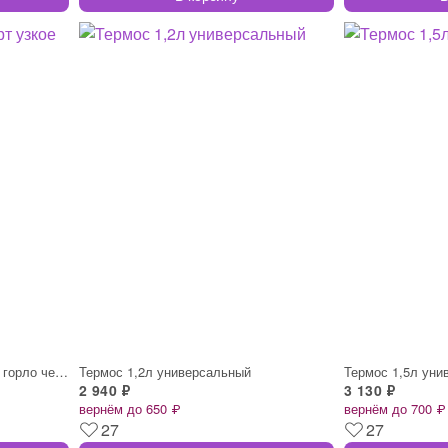
Термос нерж 1,0л Спорт узкое горло черны
Термос 1,2л универсальный
Термос 1,5л уни
2 940 ₽
3 130 ₽
вернём до 650 ₽
вернём до 700 ₽
27
27