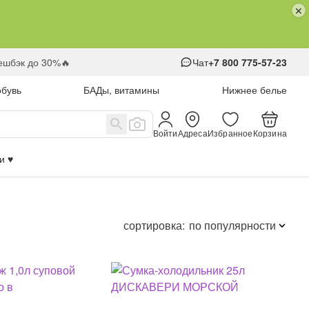
кешбэк до 30%🔥
Чат
+7 800 775-57-23
обувь
БАДы, витамины
Нижнее белье
Войти
Адреса
Избранное
Корзина
 ♥️
сортировка:
по популярности