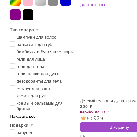
Тип товара
шампуни для волос
бальзамы для губ
бомбочки и бурлящие шары
гели для лица
гели для тела
гели, пенки для душа
дезодоранты для тела
жемчуг для ванн
кремы для рук
кремы и бальзамы для
250 ₽
бритья
вернём до 30 ₽
Показать все
5.0
9
Подарки
В корзину
бабушке