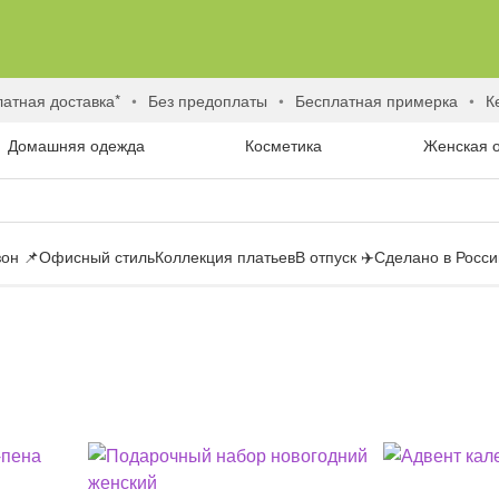
латная доставка*
без предоплаты
бесплатная примерка
Домашняя одежда
Косметика
Женская 
он 📌
Офисный стиль
Коллекция платьев
В отпуск ✈️
Сделано в России