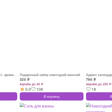
Детский шампунь-гель-пена 3в1, аромат ши
Подарочный набор новогодний женский
Адвент календа
320 ₽
790 ₽
вернём до 40 ₽
вернём до 230 ₽
5.0
108
18
В корзину
В