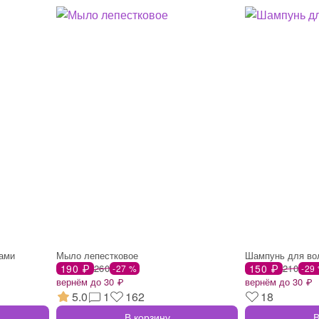
ками
Мыло лепестковое
Шампунь для во
190 ₽
260
150 ₽
210
-27 %
-29
вернём до 30 ₽
вернём до 30 ₽
5.0
1
162
18
В корзину
В