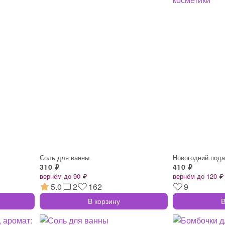
Соль для ванны
Новогодний пода
310 ₽
410 ₽
вернём до 90 ₽
вернём до 120 ₽
5.0
2
162
9
В корзину
В