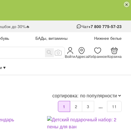
кешбэк до 30%🔥
Чат
+7 800 775-57-23
обувь
БАДы, витамины
Нижнее белье
Войти
Адреса
Избранное
Корзина
 ♥️
сортировка:
по популярности
1
2
3
…
11