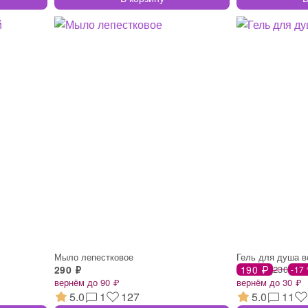
Мыло лепестковое
Гель для душа в
290 ₽
190 ₽
230
-17
вернём до 90 ₽
вернём до 30 ₽
5.0
1
127
5.0
11