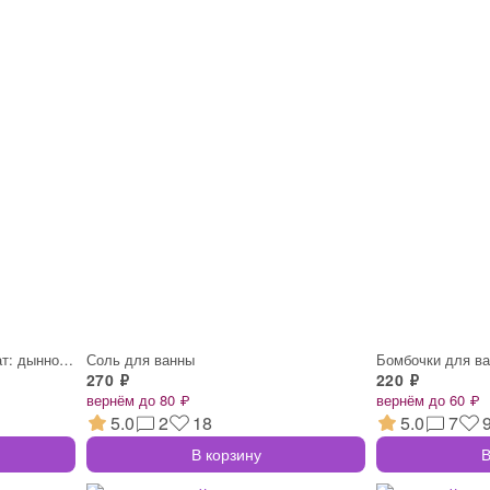
Детский гель для душа, аромат: дынное мо
Соль для ванны
Бомбочки для в
270 ₽
220 ₽
вернём до 80 ₽
вернём до 60 ₽
5.0
2
18
5.0
7
В корзину
В