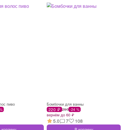
лос пиво
Бомбочки для ванны
220 ₽
290
 %
-24 %
вернём до 60 ₽
5.0
7
108
 корзину
В корзину