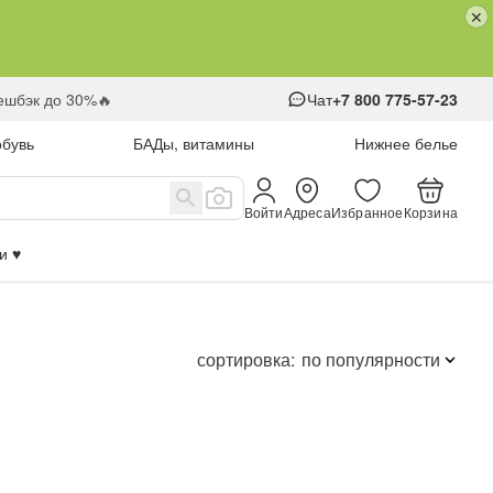
кешбэк до 30%🔥
Чат
+7 800 775-57-23
обувь
БАДы, витамины
Нижнее белье
Войти
Адреса
Избранное
Корзина
 ♥️
сортировка:
по популярности