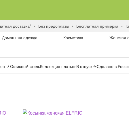
латная доставка*
без предоплаты
бесплатная примерка
Домашняя одежда
Косметика
Женская 
он 📌
Офисный стиль
Коллекция платьев
В отпуск ✈️
Сделано в России