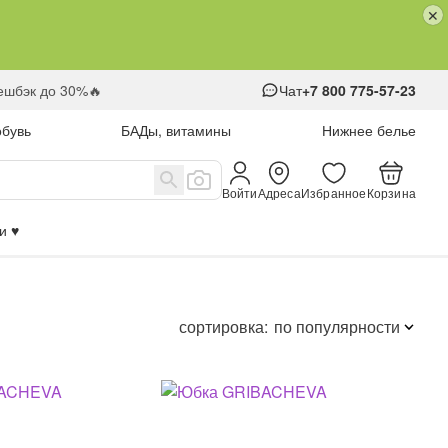
кешбэк до 30%🔥
Чат
+7 800 775-57-23
обувь
БАДы, витамины
Нижнее белье
Войти
Адреса
Избранное
Корзина
 ♥️
сортировка:
по популярности