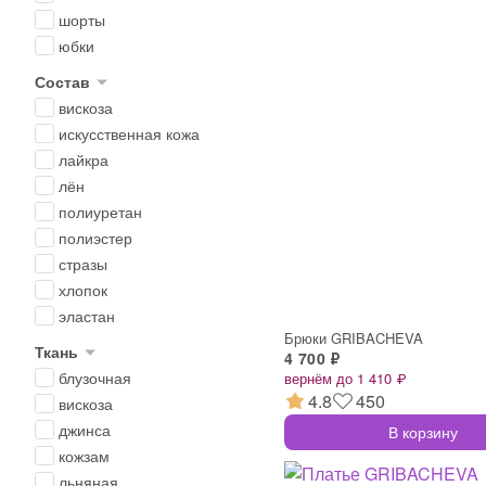
шорты
юбки
Состав
вискоза
искусственная кожа
лайкра
лён
полиуретан
полиэстер
стразы
хлопок
эластан
Брюки GRIBACHEVA
Ткань
4 700 ₽
блузочная
вернём до 1 410 ₽
4.8
450
вискоза
джинса
В корзину
кожзам
льняная