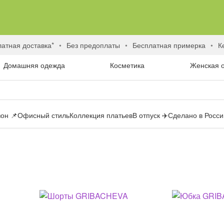
латная доставка*
без предоплаты
бесплатная примерка
Домашняя одежда
Косметика
Женская 
он 📌
Офисный стиль
Коллекция платьев
В отпуск ✈️
Сделано в России