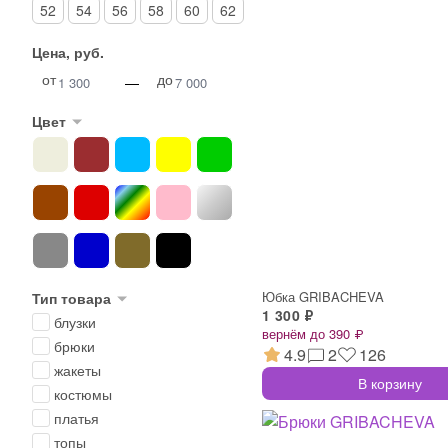
52
54
56
58
60
62
Цена, руб.
от
до
—
Цвет
Юбка GRIBACHEVA
Тип товара
1 300 ₽
блузки
вернём до 390 ₽
брюки
4.9
2
126
жакеты
В корзину
костюмы
платья
топы