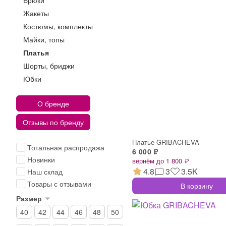
Брюки
Жакеты
Костюмы, комплекты
Майки, топы
Платья
Шорты, бриджи
Юбки
О бренде
Отзывы по бренду
Платье GRIBACHEVA
Тотальная распродажа
6 000 ₽
Новинки
вернём до 1 800 ₽
4.8
3
3.5K
Наш склад
Товары с отзывами
В корзину
Размер
40
42
44
46
48
50