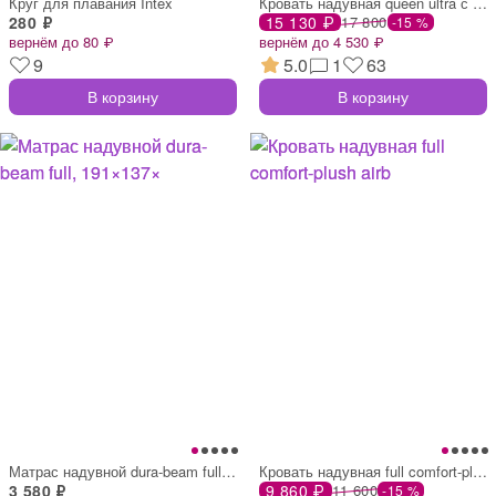
Круг для плавания Intex
Кровать надувная queen ultra с изголовье
280 ₽
15 130 ₽
17 800
-15 %
вернём до 80 ₽
вернём до 4 530 ₽
9
5.0
1
63
В корзину
В корзину
Матрас надувной dura-beam full, 191×137×
Кровать надувная full comfort-plush airb
3 580 ₽
9 860 ₽
11 600
-15 %