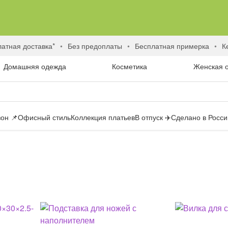
латная доставка*
без предоплаты
бесплатная примерка
Домашняя одежда
Косметика
Женская 
он 📌
Офисный стиль
Коллекция платьев
В отпуск ✈️
Сделано в России