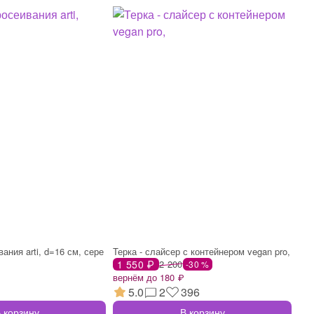
ания arti, d=16 см, сере
Терка - слайсер с контейнером vegan pro,
1 550 ₽
2 200
-30 %
вернём до 180 ₽
5.0
2
396
 корзину
В корзину