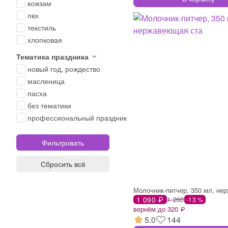
кожзам
пвх
текстиль
хлопковая
Тематика праздника
новый год, рождество
масленица
пасха
без тематики
профессиональный праздник
Сбросить всё
1 090 ₽
1 260
-13 %
вернём до 320 ₽
5.0
144