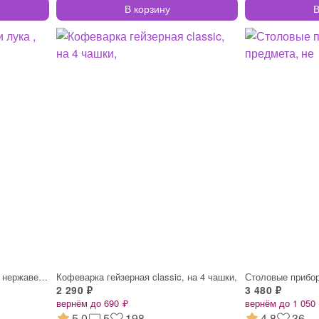
В корзину
В
Держатель для нарезки лука , нержавеющая
Кофеварка гейзерная classic, на 4 чашки,
2 290 ₽
3 480 ₽
вернём до 690 ₽
вернём до 1 050
5.0
5
198
4.8
36