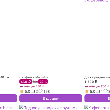
=40 см
Салфетки Magistro
460 ₽
660
1 690 ₽
-30 %
вернём до 130 ₽
вернём до 200 ₽
5.0
2
198
5.0
1
В корзину
В