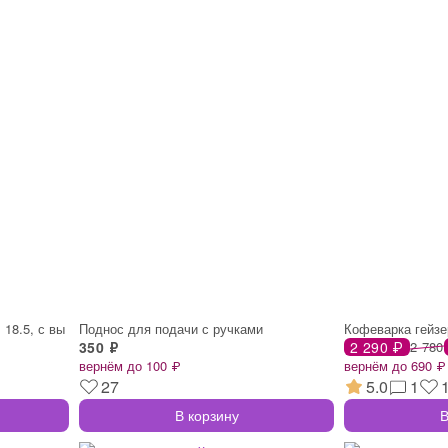
 18.5, с вы
Поднос для подачи с ручками
Кофеварка гейзе
350 ₽
2 290 ₽
2 780
вернём до 100 ₽
вернём до 690 ₽
27
5.0
1
В корзину
В