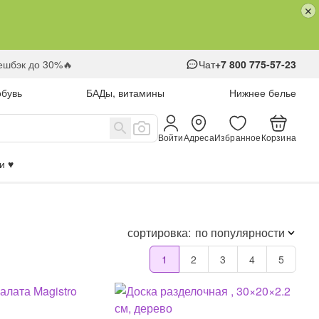
кешбэк до 30%🔥
Чат
+7 800 775-57-23
обувь
БАДы, витамины
Нижнее белье
Войти
Адреса
Избранное
Корзина
 ♥️
сортировка:
по популярности
1
2
3
4
5