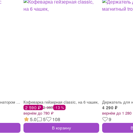
Кофеварка гейзерная с капучинатором blac
Кофеварка гейзерная classic, на 6 чашек,
2 590 ₽
2 980
4 290 ₽
-13 %
вернём до 780 ₽
вернём до 1 280
5.0
5
108
9
В корзину
В