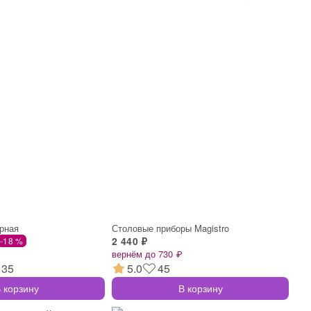
рная
Столовые приборы Magistro
2 440 ₽
-18 %
вернём до 730 ₽
135
5.0
45
 корзину
В корзину