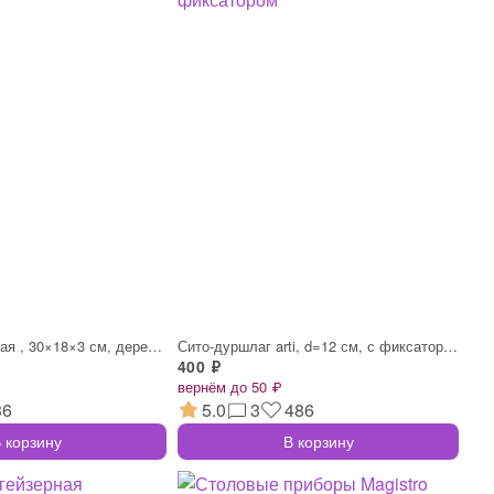
Доска разделочная , 30×18×3 см, дерево ц
Сито-дуршлаг arti, d=12 см, с фиксатором
400 ₽
вернём до 50 ₽
36
5.0
3
486
 корзину
В корзину