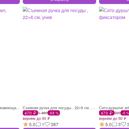
Молочник-питчер, 350 мл, нержавеющая ста
Съемная ручка для посуды , 22×6 см, унив
470 ₽
1 460
470 ₽
500
-68 %
-6 
вернём до 50 ₽
вернём до 50 ₽
5.0
1
387
5.0
3