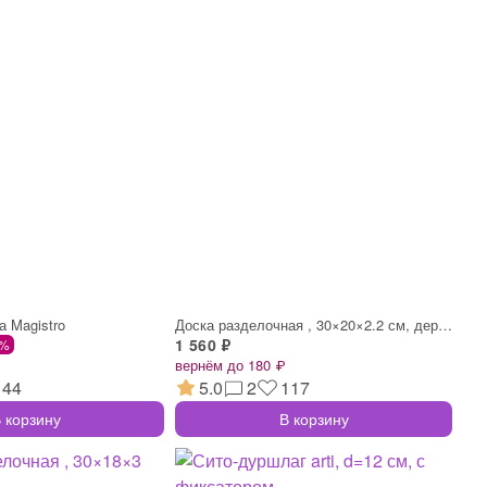
а Magistro
Доска разделочная , 30×20×2.2 см, дерево
1 560 ₽
 %
вернём до 180 ₽
144
5.0
2
117
 корзину
В корзину