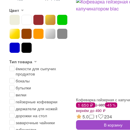
Цвет
Тип товара
ёмкости для сыпучих
продуктов
бокалы
бутылки
вилки
гейзерные кофеварки
1 650 ₽
2 980
-45 %
держатели для ножей
вернём до 490 ₽
дорожки на стол
5.0
1
234
заварочные чайники
В корзину
зубочистки