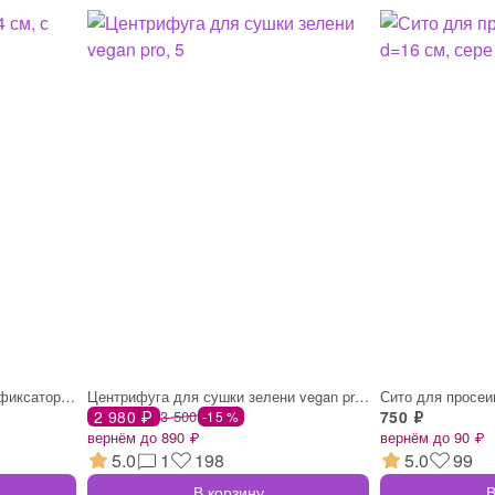
Сито-дуршлаг arti, d=14 см, с фиксатором
Центрифуга для сушки зелени vegan pro, 5
Сито для просеив
2 980 ₽
3 500
750 ₽
-15 %
вернём до 890 ₽
вернём до 90 ₽
5.0
1
198
5.0
99
В корзину
В