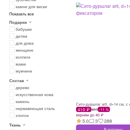
камни для виски
Показать все
Подарки
бабушке
детям
для дома
женщине
коллеге
маме
мужчине
Состав
дерево
искусственная кожа
камень
нержавеющая сталь
410 ₽
460
-11 %
вернём до 40 ₽
хлопок
5.0
3
288
Ткань
В корзину