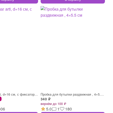
Сито-дуршлаг arti, d=16 см, с фиксатором
Пробка для бутылки раздвижная , 4×5.5 см
340 ₽
%
вернём до 100 ₽
306
5.0
1
180