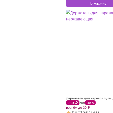
В корзину
280 ₽
550
-49 %
вернём до 30 ₽
5.0
24
441