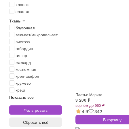
хлопок
эластан
Ткань
блузочная
вельвет/микровельвет
вискоза
габардин
гипюр
жаккард
костюмная
креп-шифон
кружево
крэш
Платье Марита
Показать все
3 200 ₽
вернём до 960 ₽
4.9
342
В корзину
Сбросить всё