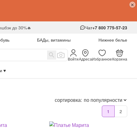
кешбэк до 30%🔥
Чат
+7 800 775-57-23
обувь
БАДы, витамины
Нижнее белье
Войти
Адреса
Избранное
Корзина
 ♥️
сортировка:
по популярности
1
2