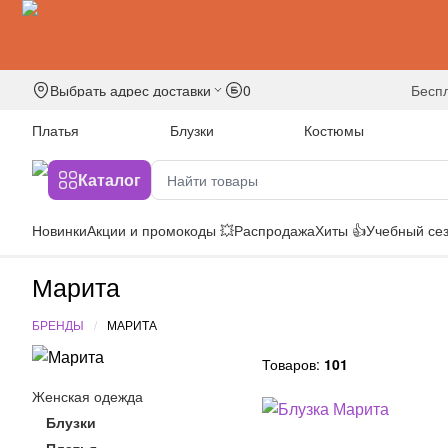
Выбрать адрес доставки
0
бесп
Платья
Блузки
Костюмы
Каталог
Новинки
Акции и промокоды 💥
Распродажа
Хиты 👍
Учебный сез
Марита
БРЕНДЫ
МАРИТА
Товаров:
101
Женская одежда
Блузки