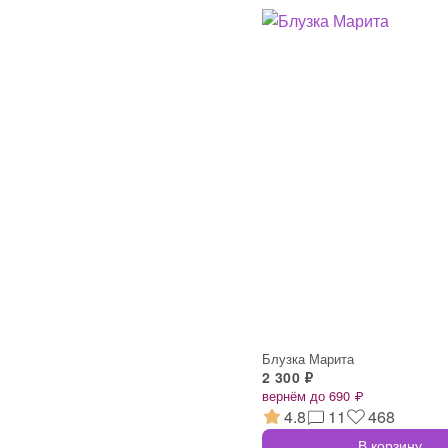
Блузка Марита
2 300 ₽
вернём до 690 ₽
4.8
11
468
В корзину