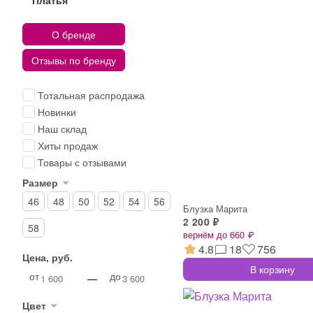
Платья
О бренде
Отзывы по бренду
Тотальная распродажа
Новинки
Наш склад
Хиты продаж
Товары с отзывами
Размер
46
48
50
52
54
56
Блузка Марита
2 200 ₽
58
вернём до 660 ₽
4.8
18
756
Цена, руб.
В корзину
от
до
—
Цвет