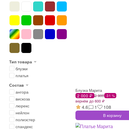
Тип товара
блузки
платья
Состав
Блузка Марита
ангора
2 000 ₽
2 900
-31 %
вискоза
вернём до 600 ₽
люрекс
4.6
1
108
нейлон
В корзину
полиэстер
спандекс