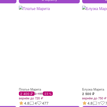
Платье Марита
Блузка Марита
2 400 ₽
3 100
2 500 ₽
-23 %
вернём до 720 ₽
вернём до 750 ₽
4.8
4
477
4.8
1