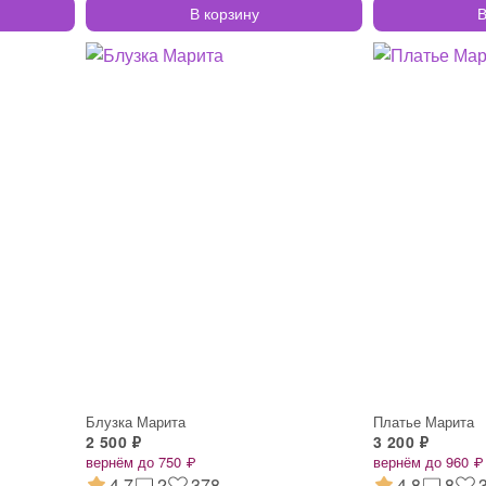
В корзину
В
Блузка Марита
Платье Марита
2 500 ₽
3 200 ₽
вернём до 750 ₽
вернём до 960 ₽
4.7
2
378
4.8
8