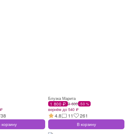
Блузка Марита
1 800 ₽
3 600
-50 %
 ₽
вернём до 540 ₽
738
4.8
11
261
 корзину
В корзину