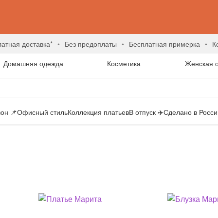
латная доставка*
без предоплаты
бесплатная примерка
Домашняя одежда
Косметика
Женская 
он 📌
Офисный стиль
Коллекция платьев
В отпуск ✈️
Сделано в России