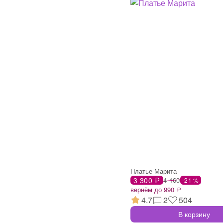
Платье Марита
3 300 ₽
4 160
-21 %
вернём до 990 ₽
4.7
2
504
В корзину