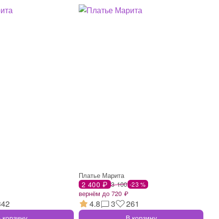
Платье Марита
2 400 ₽
3 100
-23 %
вернём до 720 ₽
342
4.8
3
261
 корзину
В корзину