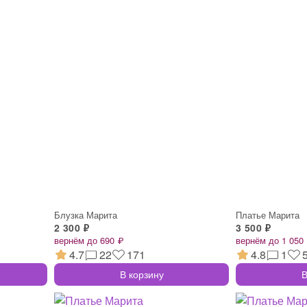
Блузка Марита
Платье Марита
2 300 ₽
3 500 ₽
вернём до 690 ₽
вернём до 1 050
4.7
22
171
4.8
1
В корзину
В