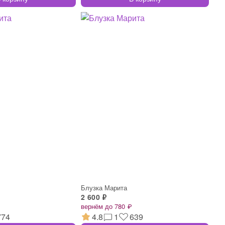
Блузка Марита
2 600 ₽
вернём до 780 ₽
774
4.8
1
639