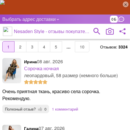
Выбрать адрес доставки
0
Nesaden Style - отзывы покупателей
Отзывов:
3324
1
2
3
4
5
…
10
08 авг. 2026
Ирина
Сорочка ночная
леопардовый, 58 размер (немного больше)
Очень приятная ткань, красиво села сорочка.
Рекомендую.
Полезный отзыв?
0
1 комментарий
07 авг. 2026
Галина