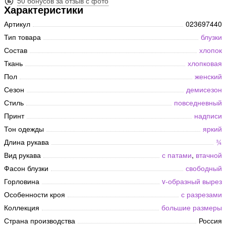
50 бонусов за отзыв с фото
Характеристики
Артикул
023697440
Тип товара
блузки
Состав
хлопок
Ткань
хлопковая
Пол
женский
Сезон
демисезон
Стиль
повседневный
Принт
надписи
Тон одежды
яркий
Длина рукава
¾
Вид рукава
с патами
,
втачной
Фасон блузки
свободный
Горловина
v-образный вырез
Особенности кроя
с разрезами
Коллекция
большие размеры
Страна производства
Россия