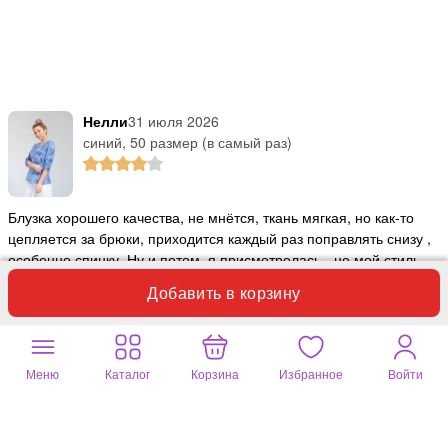
Нелли
31 июля 2026
синий, 50 размер (в самый раз)
Блузка хорошего качества, не мнётся, ткань мягкая, но как-то
цепляется за брюки, приходится каждый раз поправлять снизу ,
особенно спинку. Ну и потом, я присмотрелась - не мой стиль,
для работы не подходит, а для дома у меня достаточно блузок.
Добавить в корзину
Спасибо.
Полезный отзыв?
0
1 комментарий
Меню
Каталог
Корзина
Избранное
Войти
нурия
14 июля 2026
синий, 54 размер (в самый раз)