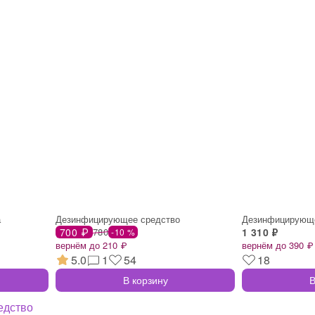
а
Дезинфицирующее средство
Дезинфицирующе
700 ₽
780
1 310 ₽
-10 %
вернём до 210 ₽
вернём до 390 ₽
5.0
1
54
18
В корзину
В