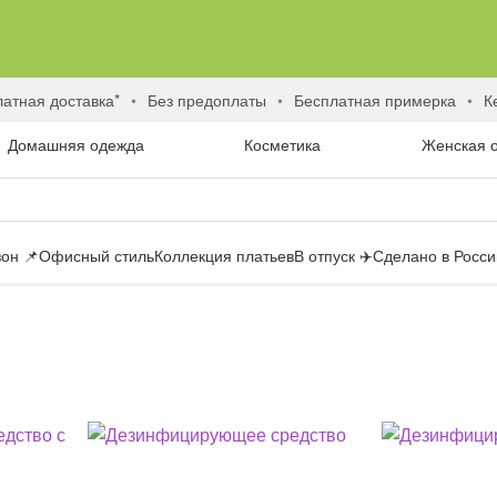
латная доставка*
без предоплаты
бесплатная примерка
Домашняя одежда
Косметика
Женская 
он 📌
Офисный стиль
Коллекция платьев
В отпуск ✈️
Сделано в России