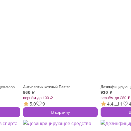
Дезинфицирующее средство део-хлор аква,
Антисептик кожный Raster
860 ₽
930 ₽
вернём до 100 ₽
вернём до 280 ₽
5.0
9
4.4
1
В корзину
В