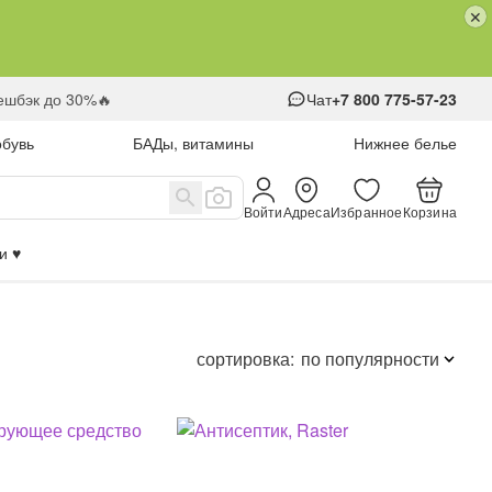
кешбэк до 30%🔥
Чат
+7 800 775-57-23
обувь
БАДы, витамины
Нижнее белье
Войти
Адреса
Избранное
Корзина
 ♥️
сортировка:
по популярности