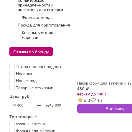
Кондитерские
принадлежности и
инвентарь для выпечки
Формы и молды
Посуда для приготовления
Казаны, утятницы,
жаровни
Отзывы по бренду
Тотальная распродажа
Новинки
Наш склад
Набор форм для выпечки и в
Товары с отзывами
480 ₽
вернём до 140 ₽
Цена, руб.
5.0
45
от
до
—
В корзину
Тип товара
казаны, котелки
формы для выпечки