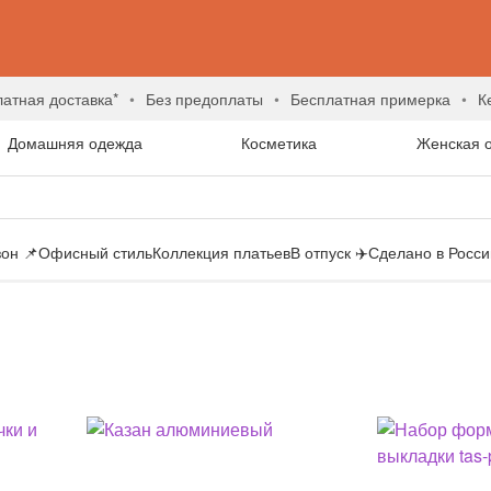
латная доставка*
без предоплаты
бесплатная примерка
Домашняя одежда
Косметика
Женская 
он 📌
Офисный стиль
Коллекция платьев
В отпуск ✈️
Сделано в России