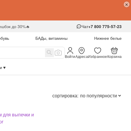
кешбэк до 30%🔥
Чат
+7 800 775-57-23
обувь
БАДы, витамины
Нижнее белье
Войти
Адреса
Избранное
Корзина
 ♥️
сортировка:
по популярности