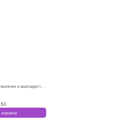
Набор форм для выпечки и выкладки tas-pr
153
 корзину