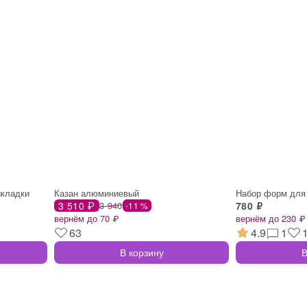
ыкладки
Казан алюминиевый
3 510 ₽
3 940
780 ₽
-11 %
вернём до 70 ₽
вернём до 230 ₽
63
4.9
1
В корзину
В