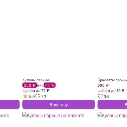
Кулоны парные
Браслеты парны
230 ₽
270
300 ₽
-15 %
вернём до 70 ₽
вернём до 30 ₽
5.0
72
36
В корзину
В