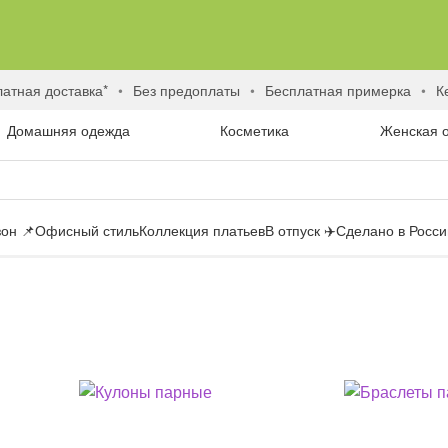
латная доставка*
без предоплаты
бесплатная примерка
Домашняя одежда
Косметика
Женская 
он 📌
Офисный стиль
Коллекция платьев
В отпуск ✈️
Сделано в России