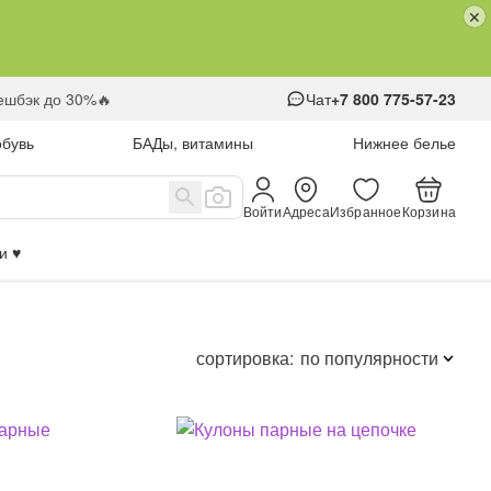
кешбэк до 30%🔥
Чат
+7 800 775-57-23
обувь
БАДы, витамины
Нижнее белье
Войти
Адреса
Избранное
Корзина
 ♥️
сортировка:
по популярности