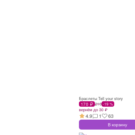
Браслеты Tell your story
170 ₽
210
-19 %
вернём до 30 ₽
4.9
1
63
В корзину