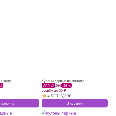
r story
Кулоны парные на магните
200 ₽
280
 %
-29 %
вернём до 30 ₽
4.5
1
36
 корзину
В корзину