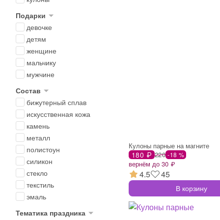
Подарки
девочке
детям
женщине
мальчику
мужчине
Состав
бижутерный сплав
искусственная кожа
камень
металл
Кулоны парные на магните
полистоун
180 ₽
220
-18 %
силикон
вернём до 30 ₽
стекло
4.5
45
текстиль
В корзину
эмаль
Тематика праздника