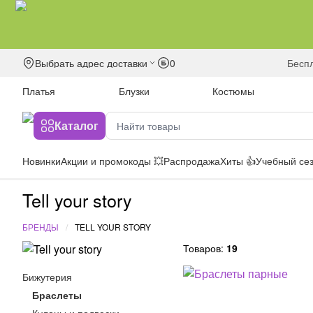
Выбрать адрес доставки
0
бесп
Платья
Блузки
Костюмы
Каталог
Новинки
Акции и промокоды 💥
Распродажа
Хиты 👍
Учебный сез
Tell your story
БРЕНДЫ
TELL YOUR STORY
Товаров:
19
Бижутерия
Браслеты