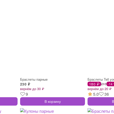
Браслеты парные
Браслеты Tell you
230 ₽
180 ₽
210
-14
вернём до 30 ₽
вернём до 20 ₽
9
5.0
36
В корзину
В