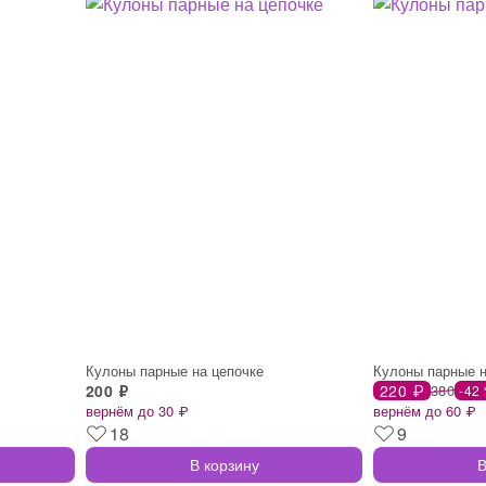
Кулоны парные на цепочке
Кулоны парные н
200 ₽
220 ₽
380
-42
вернём до 30 ₽
вернём до 60 ₽
18
9
В корзину
В